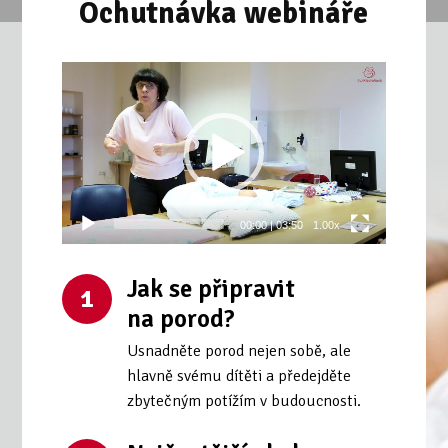
Ochutnávka webináře
Video
přehrávač
00:00
|
03:50
1.00x
Jak se připravit
1
na porod?
Usnadněte porod nejen sobě, ale
hlavně svému dítěti a předejděte
zbytečným potížím v budoucnosti.