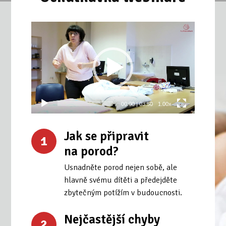
Video
přehrávač
00:00
|
03:50
1.00x
Jak se připravit
1
na porod?
Usnadněte porod nejen sobě, ale
hlavně svému dítěti a předejděte
zbytečným potížím v budoucnosti.
Nejčastější chyby
2