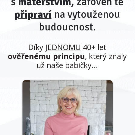
s
mateřstvím,
zároveň tě
připraví
na vytouženou
budoucnost.
Díky
JEDNOMU
40+ let
ověřenému principu
, který znaly
už naše babičky...