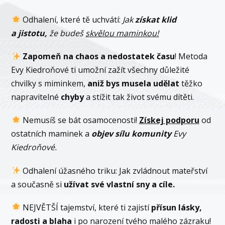
Odhalení, které tě uchvátí:
Jak
získat klid
a jistotu,
že budeš
skvělou maminkou!
Zapomeň na chaos a nedostatek času
! Metoda
Evy Kiedroňové ti umožní zažít všechny důležité
chvilky s miminkem,
aniž bys musela udělat
těžko
napravitelné
chyby
a stížit tak život svému dítěti.
Nemusíš se bát osamocenosti!
Získej podporu
od
ostatních maminek a
objev sílu komunity
Evy
Kiedroňové.
Odhalení úžasného triku: Jak zvládnout mateřství
a současně si
užívat své vlastní sny a cíle.
NEJVĚTŠÍ tajemství, které ti zajistí
přísun lásky,
radosti a blaha
i po narození tvého malého zázraku!