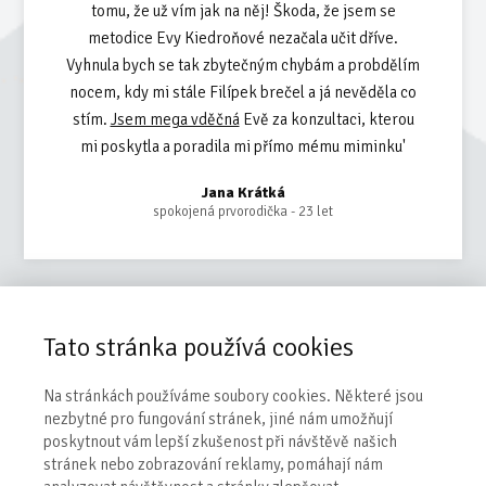
tomu, že už vím jak na něj! Škoda, že jsem se
metodice Evy Kiedroňové nezačala učit dříve.
Vyhnula bych se tak zbytečným chybám a probdělím
nocem, kdy mi stále Filípek brečel a já nevěděla co
stím.
Jsem mega vděčná
Evě za konzultaci, kterou
mi poskytla a poradila mi přímo mému miminku'
Jana Krátká
spokojená prvorodička - 23 let
Jsem připravena
vydat se
na cestu ke spokojenému
Tato stránka používá cookies
rodičovství, ve kterém se budu cítit
Na stránkách používáme soubory cookies. Některé jsou
jistá a naplněná, abych ses mohla
nezbytné pro fungování stránek, jiné nám umožňují
těšit na radostnou budoucnost
poskytnout vám lepší zkušenost při návštěvě našich
plnou mateřské lásky.
stránek nebo zobrazování reklamy, pomáhají nám