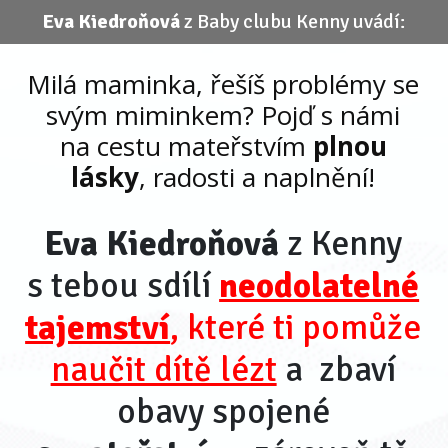
Eva Kiedroňová
z Baby clubu Kenny uvádí:
Milá maminka, řešíš problémy se
svým miminkem? Pojď s námi
na cestu mateřstvím
plnou
lásky
, radosti a naplnění!
Eva Kiedroňová
z Kenny
s tebou sdílí
neodolatelné
tajemství
, které ti pomůže
naučit dítě lézt
a zbaví
obavy spojené