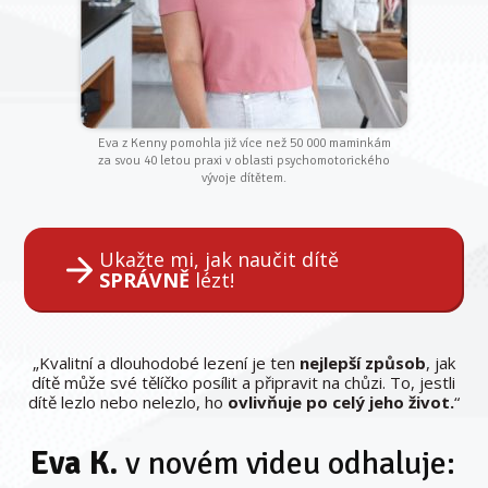
Eva z Kenny pomohla již více než 50 000 maminkám
za svou 40 letou praxi v oblasti psychomotorického
vývoje dítětem.
Ukažte mi, jak naučit dítě
SPRÁVNĚ
lézt!
„Kvalitní a dlouhodobé lezení je ten
nejlepší způsob
, jak
dítě může své tělíčko posílit a připravit na chůzi. To, jestli
dítě lezlo nebo nelezlo, ho
ovlivňuje po celý jeho život.
“
Eva K.
v novém videu odhaluje: