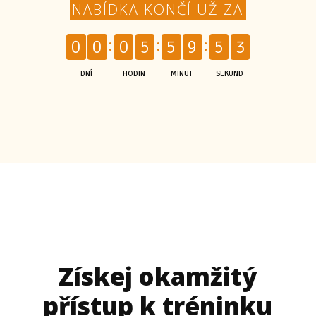
NABÍDKA KONČÍ UŽ ZA
2
0
0
0
5
5
9
5
DNÍ
HODIN
MINUT
SEKUND
Získej okamžitý
přístup k tréninku