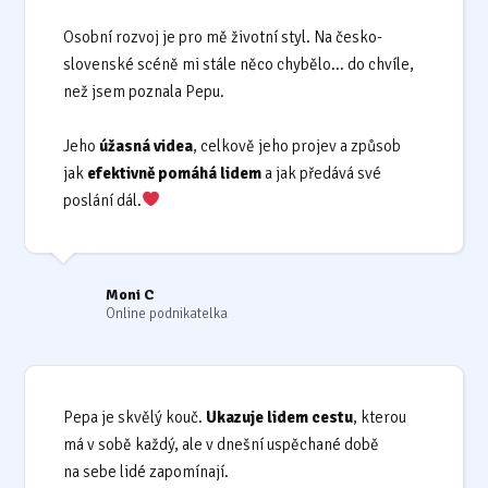
Osobní rozvoj je pro mě životní styl. Na česko-
slovenské scéně mi stále něco chybělo... do chvíle,
než jsem poznala Pepu.
Jeho
úžasná videa
, celkově jeho projev a způsob
jak
efektivně pomáhá lidem
a jak předává své
poslání dál.
Moni C
Online podnikatelka
Pepa je skvělý kouč.
Ukazuje lidem cestu
, kterou
má v sobě každý, ale v dnešní uspěchané době
na sebe lidé zapomínají.