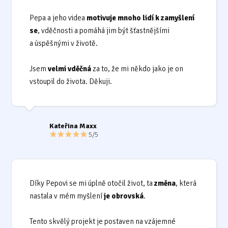
Pepa a jeho videa
motivuje mnoho lidí k zamyšlení
se
, vděčnosti a pomáhá jim být šťastnějšími
a úspěšnými v životě.
Jsem
velmi vděčná
za to, že mi někdo jako je on
vstoupil do života. Děkuji.
Kateřina Maxx
5/5
Díky Pepovi se mi úplně otočil život, ta
změna
, která
nastala v mém myšlení
je obrovská
.
Tento skvělý projekt je postaven na vzájemné