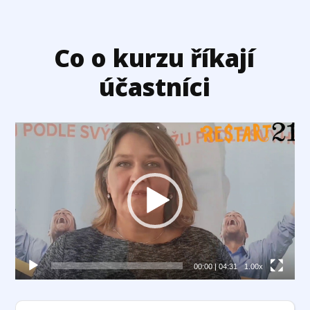
Co o kurzu říkají
účastníci
Video
přehrávač
00:00
|
04:31
1.00x