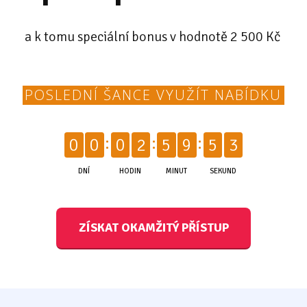
a k tomu speciální bonus v hodnotě 2 500 Kč
POSLEDNÍ ŠANCE VYUŽÍT NABÍDKU
2
0
0
0
2
5
9
5
DNÍ
HODIN
MINUT
SEKUND
ZÍSKAT OKAMŽITÝ PŘÍSTUP