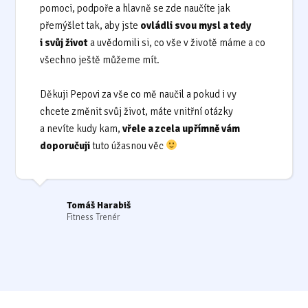
pomoci, podpoře a hlavně se zde naučíte jak
přemýšlet tak, aby jste
ovládli svou mysl a tedy
i svůj život
a uvědomili si, co vše v životě máme a co
všechno ještě můžeme mít.
Děkuji Pepovi za vše co mě naučil a pokud i vy
chcete změnit svůj život, máte vnitřní otázky
a nevíte kudy kam,
vřele a zcela upřímně vám
doporučuji
tuto úžasnou věc
Tomáš Harabiš
Fitness Trenér