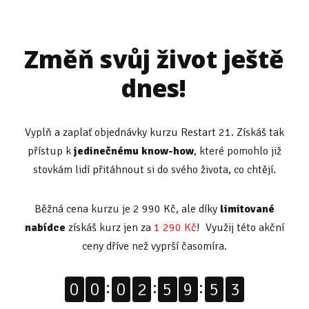
Změň svůj život ještě
dnes!
Vyplň a zaplať objednávky kurzu Restart 21. Získáš tak
přístup k
jedinečnému know-how
, které pomohlo již
stovkám lidí přitáhnout si do svého života, co chtějí.
Běžná cena kurzu je 2 990 Kč, ale díky
limitované
nabídce
získáš kurz jen za
1 290 Kč
! Využij této akční
ceny dříve než vyprší časomíra.
2
0
0
0
2
5
9
5