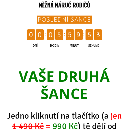
NĚŽNÁ NÁRUČ RODIČŮ
POSLEDNÍ ŠANCE
2
0
0
0
5
5
9
5
DNÍ
HODIN
MINUT
SEKUND
VAŠE DRUHÁ
ŠANCE
Jedno kliknutí na tlačítko (a
jen
1 490 Kč
=
990 Kč
) tě dělí od