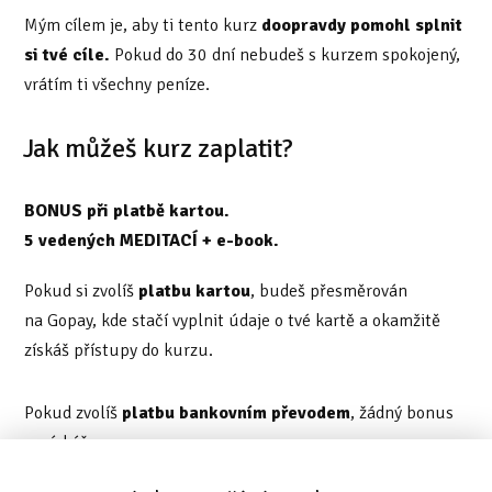
Mým cílem je, aby ti tento kurz
doopravdy pomohl splnit
si tvé cíle.
Pokud do 30 dní nebudeš s kurzem spokojený,
vrátím ti všechny peníze.
Jak můžeš kurz zaplatit?
BONUS při platbě kartou.
5 vedených MEDITACÍ + e-book.
Pokud si zvolíš
platbu kartou
, budeš přesměrován
na Gopay, kde stačí vyplnit údaje o tvé kartě a okamžitě
získáš přístupy do kurzu.
Pokud zvolíš
platbu bankovním převodem
, žádný bonus
nezískáš.
Po odeslání objednávky najdeš
v e-mailu vše potřebné
pro