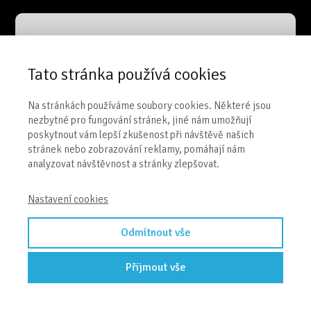
Tato stránka používá cookies
Koupit záznam
Na stránkách používáme soubory cookies. Některé jsou
nezbytné pro fungování stránek, jiné nám umožňují
Klikni na tlačítko pro stažení e-booku.
poskytnout vám lepší zkušenost při návštěvě našich
stránek nebo zobrazování reklamy, pomáhají nám
analyzovat návštěvnost a stránky zlepšovat.
Nastavení cookies
Odmítnout vše
Přijmout vše