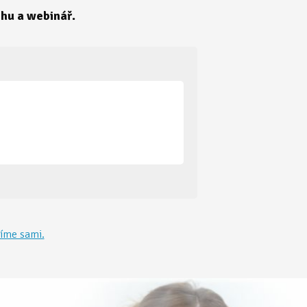
ihu a webinář.
číme sami.