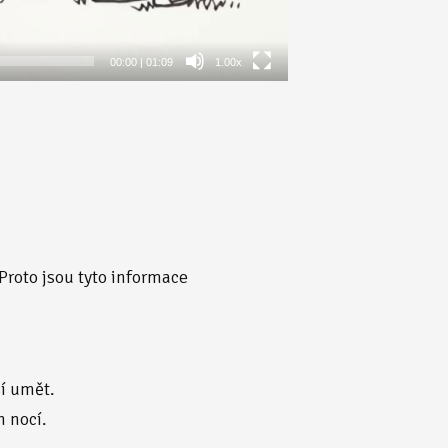
00:00
|
01:09
1.00x
Proto jsou tyto informace
sí umět.
h nocí.