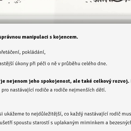
správnou manipulaci s kojencem.
přetáčení, pokládání,
astější úkony při péči o ně v průběhu celého dne.
je nejenom jeho spokojenost, ale také celkový rozvoj.
pro nastávající rodiče a rodiče nejmenších dětí.
 si ukážeme to nejdůležitější, co každý nastávající rodič mu
a ušetří spoustu starostí s uplakaným miminkem a bezesnýc