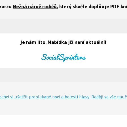
 kurzu
Nežná náruč rodičů
, který skvěle doplňuje PDF kn
echci si ušetřit proplakané noci a bolesti hlavy. Raději se vše nau