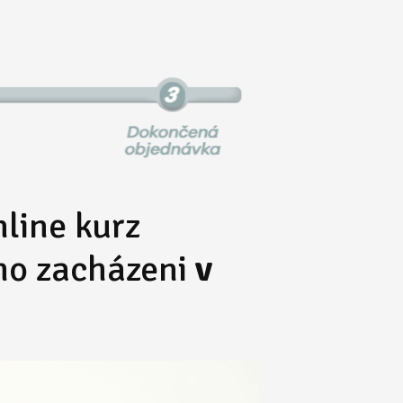
nline kurz
ho zacházeni
v