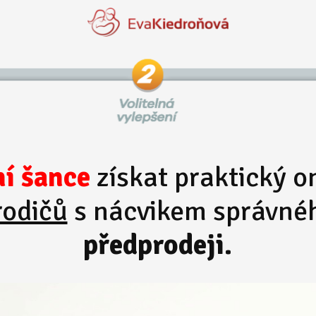
ní šance
získat praktický o
rodičů
s nácvikem správné
předprodeji.