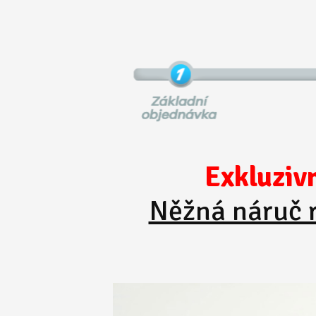
Exkluziv
Něžná náruč 
Video
přehrávač