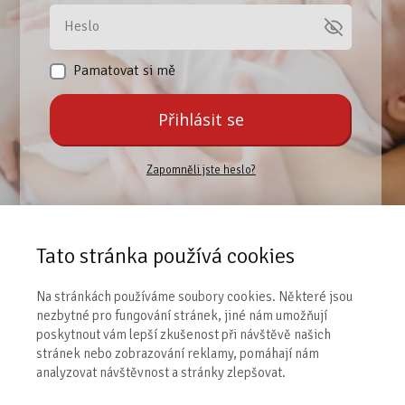
Pamatovat si mě
Přihlásit se
Zapomněli jste heslo?
Pokud jste se ještě nezaregistrovali, učiňte tak,
abyste se následně mohli přihlásit.
Tato stránka používá cookies
Na stránkách používáme soubory cookies. Některé jsou
Zaregistrovat se
nezbytné pro fungování stránek, jiné nám umožňují
poskytnout vám lepší zkušenost při návštěvě našich
stránek nebo zobrazování reklamy, pomáhají nám
analyzovat návštěvnost a stránky zlepšovat.