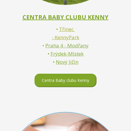
CENTRA BABY CLUBU KENNY
•
Třinec
- KennyPark
•
Praha 4 - Modřany
•
Frýdek-Místek
•
Nový Jičín
Centra Baby clubu Kenny