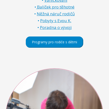
•
Vaničkování
•
Balíček pro těhotné
•
Něžná náruč rodičů
•
Pobyty s Evou K.
•
Poradna o vývoji
Programy pro rodiče s dětmi