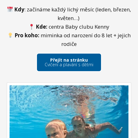
Kdy
: začínáme každý lichý měsíc (leden, březen,
květen…)
Kde:
centra Baby clubu Kenny
Pro koho:
miminka od narození do 8 let + jejich
rodiče
Přejít na stránku
Cvičení a plavání s dětmi