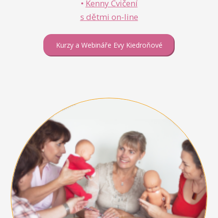
•
Kenny Cvičení
s dětmi on-line
Kurzy a Webináře Evy Kiedroňové