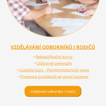
VZDĚLÁVÁNÍ ODBORNÍKŮ I RODIČŮ
•
Rekvalifikační kurzy
•
Odborné semináře
•
Licenční kurz - Psychomotorický vývoj
•
Prevence problémů ve vývoji kojence
Vzdělávání odborníků i rodičů