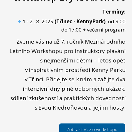
Termíny:
1 - 2 . 8. 2025
(Třinec - KennyPark),
od 9:00
do 17:00 + večerní program
Zveme vás na už 7. ročník Mezinárodního
Letního Workshopu pro instruktory plavání
s nejmenšími dětmi – letos opět
v inspirativním prostředí Kenny Parku
v Třinci. Přidejte se k nám a zažijte dva
intenzivní dny plné odborných ukázek,
sdílení zkušeností a praktických dovedností
s Evou Kiedroňovou a jejími hosty.
Zobrazit více o workshopu