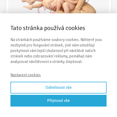
Tato stránka používá cookies
Na stránkách používáme soubory cookies. Některé jsou
Příspěvek vytvořen dne: 12.03.2025
nezbytné pro fungování stránek, jiné nám umožňují
poskytnout vám lepší zkušenost při návštěvě našich
NOVÁ AKTUALITA
stránek nebo zobrazování reklamy, pomáhají nám
analyzovat návštěvnost a stránky zlepšovat.
Přijímáme nové děti v Třinci
- Oldřichovice
Nastavení cookies
Dětská skupinka Sovičky
Odmítnout vše
Přijmout vše
Jedná se o unikátní typ dětské skupinky,
kde je každý den speciální, a to nejen