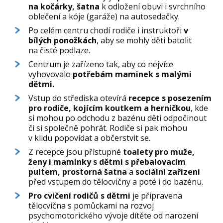
na kočárky,
šatna
k odložení obuvi i svrchního
oblečení a kóje (garáže) na autosedačky.
Po celém centru chodí rodiče i instruktoři
v
bílých ponožkách
, aby se mohly děti batolit
na čisté podlaze.
Centrum je zařízeno tak, aby co nejvíce
vyhovovalo
potřebám maminek s malými
dětmi.
Vstup do střediska otevírá
recepce s posezením
pro rodiče, kojícím koutkem a herničkou
, kde
si mohou po odchodu z bazénu děti odpočinout
či si společně pohrát. Rodiče si pak mohou
v klidu popovídat a občerstvit se.
Z recepce jsou přístupné
toalety pro muže,
ženy i maminky s dětmi s přebalovacím
pultem,
prostorná šatna
a
sociální zařízení
před vstupem do tělocvičny a poté i do bazénu.
Pro cvičení rodičů s dětmi
je připravena
tělocvična s pomůckami na rozvoj
psychomotorického vývoje dítěte od narození