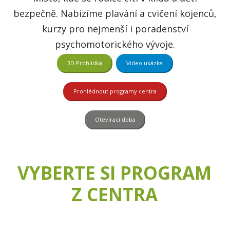
bezpečně. Nabízíme plavání a cvičení kojenců,
kurzy pro nejmenší i poradenství
psychomotorického vývoje.
3D Prohlídka
Video ukázka
Prohlédnout programy centra
Otevírací doba
VYBERTE SI PROGRAM
Z CENTRA