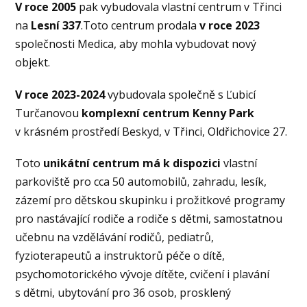
V roce 2005
pak vybudovala vlastní centrum v Třinci
na
Lesní 337
.Toto centrum prodala
v roce 2023
společnosti Medica, aby mohla vybudovat nový
objekt.
V roce 2023-2024
vybudovala
společně s Ľubicí
Turčanovou
komplexní centrum Kenny Park
v krásném prostředí Beskyd, v Třinci, Oldřichovice 27.
Toto
unikátní centrum má k dispozici
vlastní
parkoviště pro cca 50 automobilů, zahradu, lesík,
zázemí pro dětskou skupinku i prožitkové programy
pro nastávající rodiče a rodiče s dětmi, samostatnou
učebnu na vzdělávání rodičů, pediatrů,
fyzioterapeutů a instruktorů péče o dítě,
psychomotorického vývoje dítěte, cvičení i plavání
s dětmi, ubytování pro 36 osob, prosklený