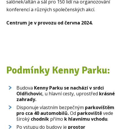
salónek/altán a sál pro 150 lidí na organozování
konferencí a různých společenských akcí.
Centrum je v provozu od června 2024.
Podmínky Kenny Parku:
Budova
Kenny Parku se nachází v srdci
Oldřichovic
, u hlavní cesty, uprostřed
krásné
zahrady.
Disponuje vlastním bezpečným
parkovištěm
pro cca 40 automobilů.
Od
parkoviště
vede
široký
chodník
přímo
k hlavnímu vchodu
.
Po vstupu do budovy je
prostor