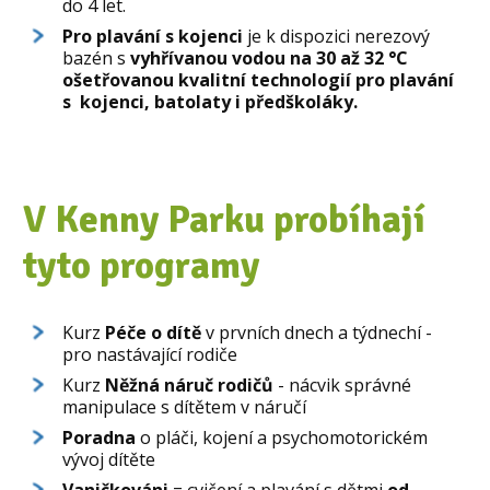
do 4 let.
Pro plavání s kojenci
je k dispozici nerezový
bazén s
vyhřívanou vodou na 30 až 32 °C
ošetřovanou kvalitní technologií pro plavání
s kojenci, batolaty i předškoláky.
V Kenny Parku probíhají
tyto programy
Kurz
Péče o dítě
v prvních dnech a týdnechí -
pro nastávající rodiče
Kurz
Něžná náruč rodičů
- nácvik správné
manipulace s dítětem v náručí
Poradna
o pláči, kojení a psychomotorickém
vývoj dítěte