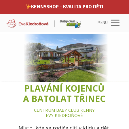
KENNYSHOP - KVALITA PRO DĚTI
MENU
PLAVÁNÍ KOJENCŮ
A BATOLAT TŘINEC
CENTRUM BABY CLUB KENNY
EVY KIEDROŇOVÉ
Místo, kde se rodiče cítí v klidu a děti