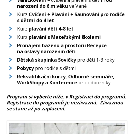
Vaničkováni
= cvičení a plavání s dětmi
od
narození do 6.m.věku
ve Vaně
Kurz
Cvičení + Plavání + Saunování
pro rodiče
s dětmi do 4 let
Kurz
plavání dětí 4-8 let
Kurz
plavání s Mateřskými školami
Pronájem bazénu a prostoru Recepce
na oslavy narozenin dětí
Dětská skupinka Sovičky
pro děti 1-3 roky
Pobyty
pro rodiče s dětmi
Rekvalifikační kurzy, Odborné semináře,
WorkShopy a Konference
pro odborníky
Program si vyberte níže, v Registraci do programů.
Registrace do programů je nezávazná. Závaznou
se stane až po zaplacení.