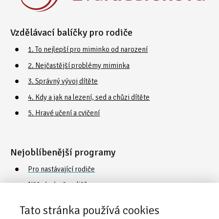
Vzdělávací balíčky pro rodiče
1. To nejlepší pro miminko od narození
2. Nejčastější problémy miminka
3. Správný vývoj dítěte
4. Kdy a jak na lezení, sed a chůzi dítěte
5. Hravé učení a cvičení
Nejoblíbenější programy
Pro nastávající rodiče
Něžná náruč rodičů
Cvičení a plavání s dětmi
Tato stránka používá cookies
Poradna o vývoji a péči