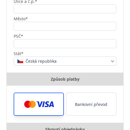
Ulice a č.p.*
Město*
PSČ*
Stát*
Česká republika
Způsob platby
Bankovní převod
Shrnutí objednávky