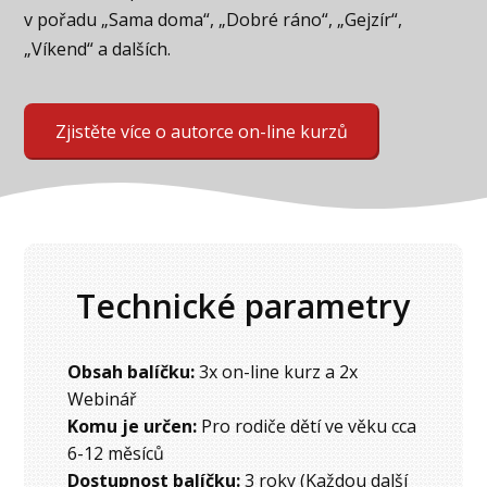
v pořadu „Sama doma“, „Dobré ráno“, „Gejzír“,
„Víkend“ a dalších.
Zjistěte více o autorce on-line kurzů
Technické parametry
Obsah balíčku:
3x on-line kurz a 2x
Webinář
Komu je určen:
Pro rodiče dětí ve věku cca
6-12 měsíců
Dostupnost balíčku:
3 roky (Každou další