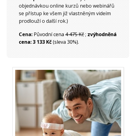
objednávkou online kurzů nebo webinářů
se přístup ke všem již vlastněným videím
prodlouží o další rok.)
Cena
:
Původní cena
4 475 Kč
;
zvýhodněná
cena: 3 133 Kč
(sleva 30%).