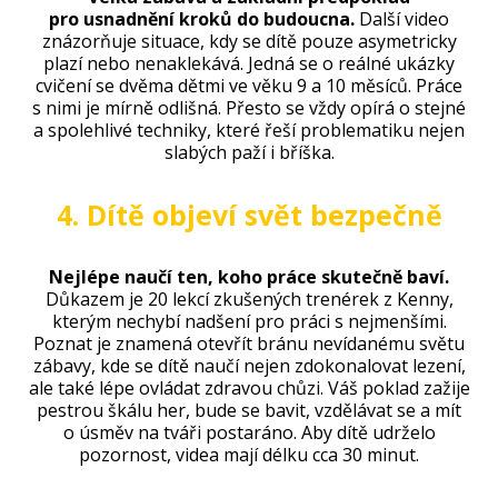
pro usnadnění kroků do budoucna.
Další video
znázorňuje situace, kdy se dítě pouze asymetricky
plazí nebo nenaklekává. Jedná se o reálné ukázky
cvičení se dvěma dětmi ve věku 9 a 10 měsíců. Práce
s nimi je mírně odlišná. Přesto se vždy opírá o stejné
a spolehlivé techniky, které řeší problematiku nejen
slabých paží i bříška.
4. Dítě objeví svět bezpečně
Nejlépe naučí ten, koho práce skutečně baví.
Důkazem je 20 lekcí zkušených trenérek z Kenny,
kterým nechybí nadšení pro práci s nejmenšími.
Poznat je znamená otevřít bránu nevídanému světu
zábavy, kde se dítě naučí nejen zdokonalovat lezení,
ale také lépe ovládat zdravou chůzi. Váš poklad zažije
pestrou škálu her, bude se bavit, vzdělávat se a mít
o úsměv na tváři postaráno. Aby dítě udrželo
pozornost, videa mají délku cca 30 minut.