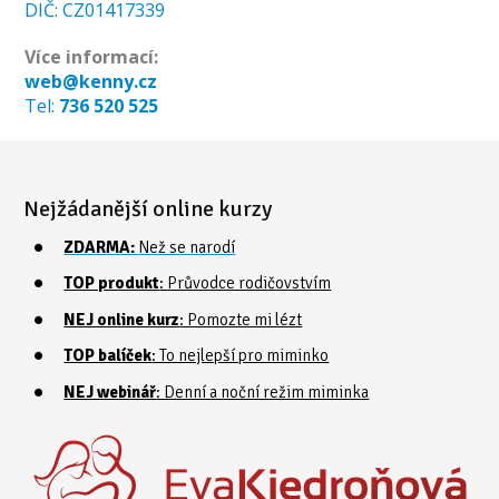
DIČ: CZ01417339
Více informací:
web@kenny.cz
Tel:
736 520 525
Nejžádanější online kurzy
ZDARMA:
Než se narodí
TOP produkt
: Průvodce rodičovstvím
NEJ online kurz
: Pomozte mi lézt
TOP balíček
: To nejlepší pro miminko
NEJ webinář
: Denní a noční režim miminka