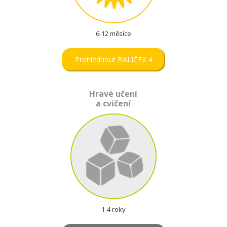
6-12 měsíce
Prohlédnout BALÍČEK 4
Hravé učení
a cvičení
1-4 roky