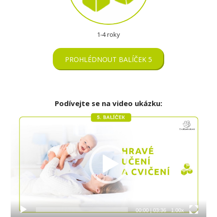
1-4 roky
PROHLÉDNOUT BALÍČEK 5
Podívejte se na video ukázku:
Video
přehrávač
00:00
|
03:36
1.00x