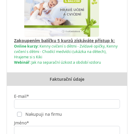
Zakoupením balíčku 5 kurzů získáváte přístup k:
Online kurzy:
Kenny cvičení s dětmi - Zvídavé opičky, Kenny
cvičení s dětmi - Chodící medvídci (ukázka na dětech),
Hrajeme si s Kiki
Webinář:
Jak na separační úzkost a období vzdoru
Fakturační údaje
E-mail*
Nakupuji na firmu
Jméno*