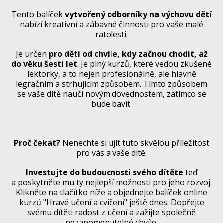
Tento balíček
vytvořený odborníky na výchovu dětí
nabízí kreativní a zábavné činnosti pro vaše malé
ratolesti.
Je určen
pro děti od chvíle, kdy začnou chodit, až
do věku šesti let
. Je plný kurzů, které vedou zkušené
lektorky, a to nejen profesionálně, ale hlavně
legračním a strhujícím způsobem. Tímto způsobem
se vaše dítě naučí novým dovednostem, zatímco se
bude bavit.
Proč čekat?
Nenechte si ujít tuto skvělou příležitost
pro vás a vaše dítě.
Investujte do budoucnosti svého dítěte
teď
a poskytněte mu ty nejlepší možnosti pro jeho rozvoj.
Klikněte na tlačítko níže a objednejte balíček online
kurzů "Hravé učení a cvičení" ještě dnes. Dopřejte
svému dítěti radost z učení a zažijte společně
nezapomenutelné chvíle.