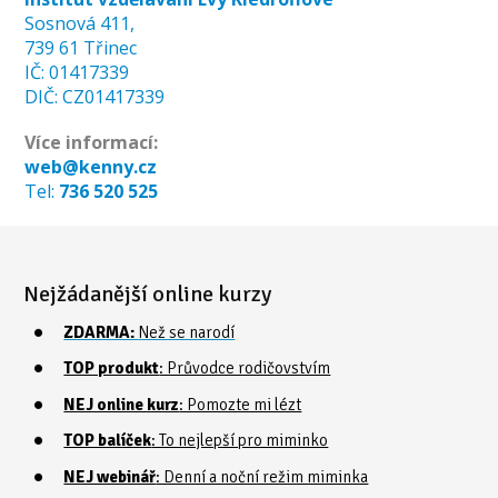
Sosnová 411,
739 61 Třinec
IČ: 01417339
DIČ: CZ01417339
Více informací:
web@kenny.cz
Tel:
736 520 525
Nejžádanější online kurzy
ZDARMA:
Než se narodí
TOP produkt
: Průvodce rodičovstvím
NEJ online kurz
: Pomozte mi lézt
TOP balíček
: To nejlepší pro miminko
NEJ webinář
: Denní a noční režim miminka