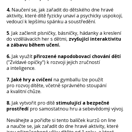
4.
Naučení se, jak zařadit do dětského dne hravé
aktivity, které dítě fyzicky unaví a psychicky uspokojí,
vedoucí k lepšímu spánku a soustředění.
5
. Jak začlenit písničky, básničky, hádanky a kreslení
do vzdělávacích her s dětmi,
zvyšující interaktivitu
a zábavu během učení.
6.
Jak využít
přirozené napodobovací chování dětí
("Zvídavé opičky") k rozvoji jejich zručností
a inteligence.
7. Jaké hry a cvičení
na gymballu lze použít
pro rozvoj dítěte, včetně správného stoupání
a kvalitní chůze.
8.
Jak vytvořit pro dítě
stimulující a bezpečné
prostředí
pro samostatnou hru a sebevědomý vývoj.
Neváhejte a pořiďte si tento balíček kurzů on line
a naučte se, jak zařadit do dne hravé aktivity, které