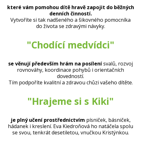
které vám pomohou dítě hravě zapojit do běžných
denních činností.
Vytvoříte si tak nadšeného a šikovného pomocníka
do života se zdravými návyky.
"Chodící medvídci"
se věnují především hrám na posílení
svalů, rozvoj
rovnováhy, koordinace pohybů i orientačních
dovedností.
Tím podpoříte kvalitní a zdravou chůzi vašeho dítěte.
"Hrajeme si s Kiki"
je plný učení prostřednictvím
písniček, básniček,
hádanek i kreslení. Eva Kiedroňová ho natáčela spolu
se svou, tenkrát desetiletou, vnučkou Kristýnkou.