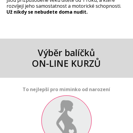
jsou přizpůsobené věku dítěte od 1 roku, a které
rozvíjejí jeho samostatnost a motorické schopnosti.
Už nikdy se nebudete doma nudit.
Výběr balíčků
ON-LINE KURZŮ
To nejlepší pro miminko od narození