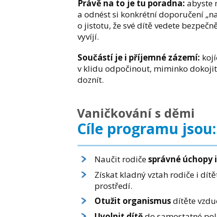
Právě na to je tu poradna:
abyste m
a odnést si konkrétní doporučení „n
o jistotu, že své dítě vedete bezpečn
vyvíjí.
Součástí je i příjemné zázemí:
kojí
v klidu odpočinout, miminko dokojit,
doznít.
Vaničkování s děmi
Cíle programu jsou:
Naučit rodiče
správné úchopy i
Získat kladný vztah rodiče i dí
prostředí.
Otužit organismus
dítěte vzdu
Uvolnit dítě
do samostatné polo