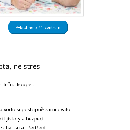
Vybrat nejbližší centrum
ota, ne stres.
polečná koupel.
 vodu si postupně zamilovalo.
t jistoty a bezpečí.
ez chaosu a přetížení.