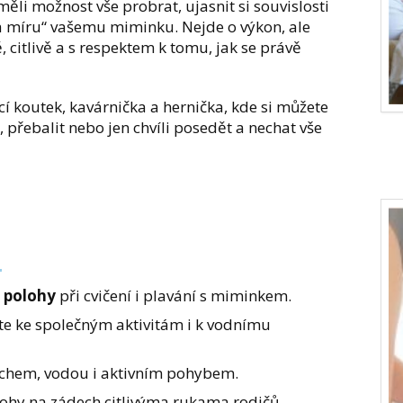
ěli možnost vše probrat, ujasnit si souvislosti
a míru“ vašemu miminku. Nejde o výkon, ale
ě, citlivě a s respektem k tomu, jak se právě
cí koutek, kavárnička a hernička, kde si můžete
 přebalit nebo jen chvíli posedět a nechat vše
 polohy
při cvičení i plavání s miminkem.
těte ke společným aktivitám i k vodnímu
chem, vodou i aktivním pohybem.
hy na zádech citlivýma rukama rodičů.