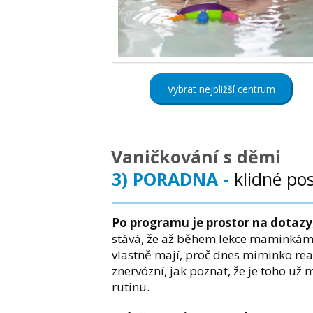
Vybrat nejbližší centrum
Vaničkování s děmi
3) PORADNA -
klidné po
Po programu je prostor na dotazy,
stává, že až během lekce maminkám 
vlastně mají, proč dnes miminko reag
znervózní, jak poznat, že je toho už
rutinu.