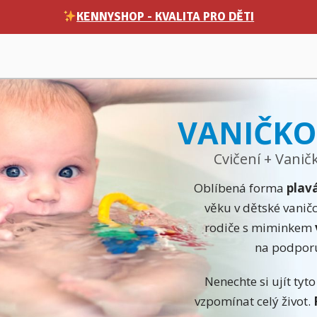
KENNYSHOP - KVALITA PRO DĚTI
VANIČKO
Cvičení + Vanič
Oblíbená forma
plav
věku v dětské vaničc
rodiče s miminkem
na podpo
Nenechte si ujít ty
vzpomínat celý život.