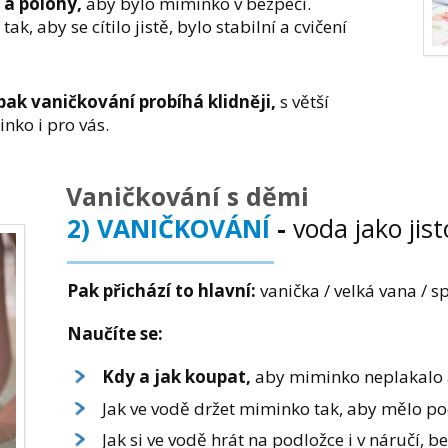
 a polohy,
aby bylo miminko v bezpečí.
tak, aby se cítilo jistě, bylo stabilní a cvičení
pak vaničkování probíhá klidněji,
s větší
nko i pro vás.
Vaničkování s děmi
2) VANIČKOVÁNÍ
-
voda jako jist
Pak přichází to hlavní:
vanička / velká vana / s
Naučíte se:
Kdy a jak koupat,
aby miminko neplakalo a
Jak ve vodě držet miminko tak, aby mělo poci
Jak si ve vodě hrát na podložce i v náručí, b