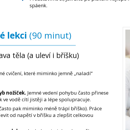
spáenk.
é lekci
(90 minut)
a těla (a uleví i bříšku)
né cvičení, které miminko jemně „naladí“
yb nožiček.
Jemné vedení pohybu často přinese
k ve vodě cítí jistěji a lépe spolupracuje.
často pak miminko méně trápí bříško). Práce
vit od napětí v bříšku a zlepšit celkovou