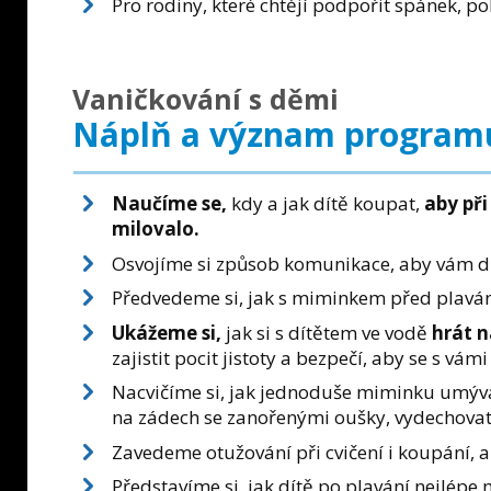
Pro rodiny, které chtějí podpořit spánek, po
Vaničkování s děmi
Náplň a význam program
Naučíme se,
kdy a jak dítě koupat,
aby při
milovalo.
Osvojíme si způsob komunikace, aby vám dí
Předvedeme si, jak s miminkem před plavání
Ukážeme si,
jak si s dítětem ve vodě
hrát n
zajistit pocit jistoty a bezpečí, aby se s vá
Nacvičíme si, jak jednoduše miminku umývat
na zádech se zanořenými oušky, vydechovat
Zavedeme otužování při cvičení i koupání, a
Představíme si, jak dítě po plavání nejlépe 