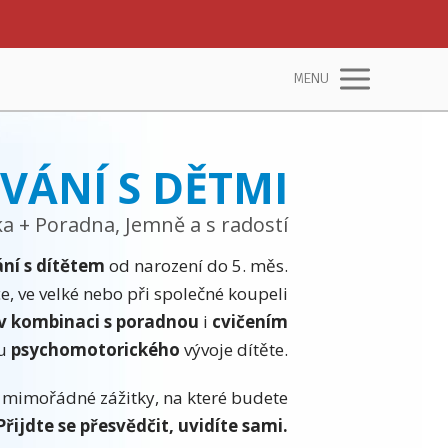
MENU
VÁNÍ S DĚTMI
ka + Poradna, Jemně a s radostí
ání s dítětem
od narození do 5. měs.
e, ve velké nebo při společné koupeli
v kombinaci s poradnou
i
cvičením
ru
psychomotorického
vývoje dítěte.
to mimořádné zážitky, na které budete
Přijdte se přesvědčit, uvidíte sami.