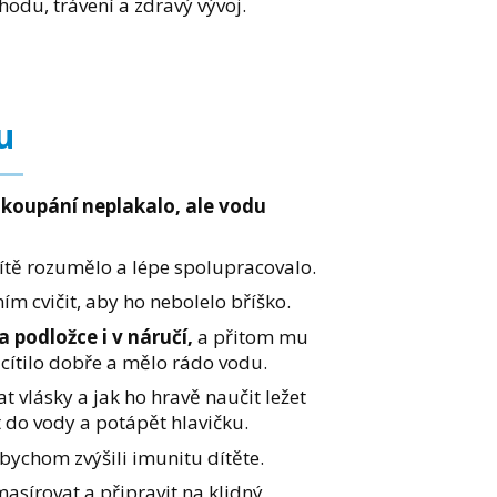
hodu, trávení a zdravý vývoj.
u
 koupání neplakalo, ale vodu
tě rozumělo a lépe spolupracovalo.
m cvičit, aby ho nebolelo bříško.
a podložce i v náručí,
a přitom mu
mi cítilo dobře a mělo rádo vodu.
 vlásky a jak ho hravě naučit ležet
 do vody a potápět hlavičku.
bychom zvýšili imunitu dítěte.
masírovat a připravit na klidný