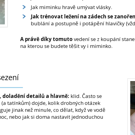
Jak miminku hravě umývat vlásky.
Jak trénovat ležení na zádech se zanoře
bublání a postupně i potápění hlavičky (vžd
A právě díky tomuto
vedení se z koupání stane 
na kterou se budete těšit vy i miminko.
sezení
 doladění detailů a hlavně:
klid. Často se
(a tatínkům) dojde, kolik drobných otázek
uje jinak než minule, co dělat, když ve vodě
 moc, nebo jak si doma nastavit jednoduchou