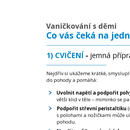
Vaničkování s děmi
Co vás čeká na jedn
1) CVIČENÍ
-
jemná příprav
Nejdřív si ukážeme krátké, smyslupl
do pohody a pomáhá:
Uvolnit napětí a podpořit poh
větší klid v těle – miminko se pa
Podpořit střevní peristaltiku
(
s polohami a nožičkami může ule
pohodu.