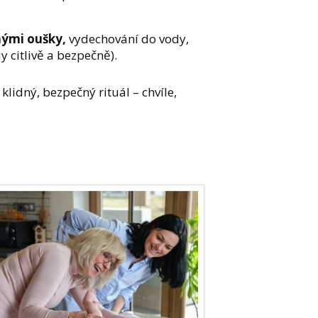
nými oušky,
vydechování do vody,
y citlivě a bezpečně).
klidný, bezpečný rituál – chvíle,