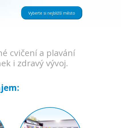
Vyberte si nejbližší město
é cvičení a plavání
k i zdravý vývoj.
ájem: