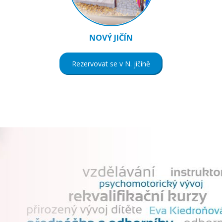
NOVÝ JIČÍN
Rezervovat se v N. jičíně