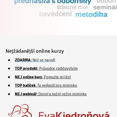
Nejžádanější online kurzy
ZDARMA:
Než se narodí
TOP produkt
: Průvodce rodičovstvím
NEJ online kurz
: Pomozte mi lézt
TOP balíček
: To nejlepší pro miminko
NEJ webinář
: Denní a noční režim miminka