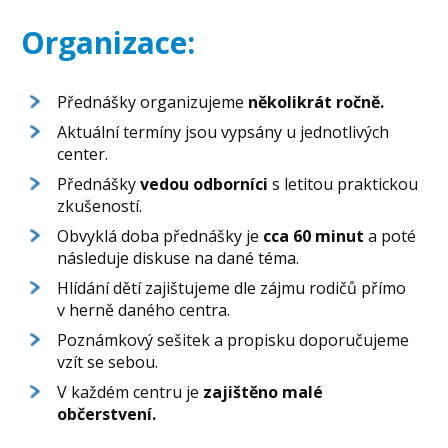
Organizace:
Přednášky organizujeme
několikrát ročně.
Aktuální termíny jsou vypsány u jednotlivých
center.
Přednášky
vedou odborníci
s letitou praktickou
zkušeností.
Obvyklá doba přednášky je
cca 60 minut
a poté
následuje diskuse na dané téma.
Hlídání dětí zajištujeme dle zájmu rodičů přímo
v herně daného centra.
Poznámkový sešitek a propisku doporučujeme
vzít se sebou.
V každém centru je
zajištěno malé
občerstvení.