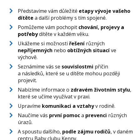
Představíme vám důležité
etapy vývoje vašeho
dítěte
a další problémy s tím spojené.
Pomůžeme vám pochopit
chování, projevy
a
potřeby
dítěte v každém věku.
Ukážeme si možnosti
řešení
různých
nepříjemných
nebo
obtížných situací
ve
výchově.
Seznámíme vás se
souvislostmi
příčin
a následků, které se u dítěte mohou později
projevit.
Nabízíme informace o
zdravém životním stylu
,
které se učíme využívat v praxi.
Upravíme
komunikaci a vztahy
v rodině.
Naučíme vás
první pomoc
a
prevenci
různých
úrazů.
A spoustu dalšího,
podle zájmu rodičů
, v daném
centru Baby clubu Kenny.