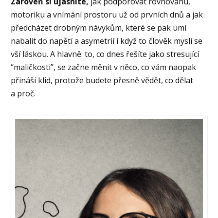
Zároveň si ujasníte,
jak podporovat rovnováhu,
motoriku a vnímání prostoru už od prvních dnů a jak
předcházet drobným návykům, které se pak umí
nabalit do napětí a asymetrií i když to člověk myslí se
vší láskou. A hlavně: to, co dnes řešíte jako stresující
“maličkosti”, se začne měnit v něco, co vám naopak
přináší klid, protože budete přesně vědět, co dělat
a proč.