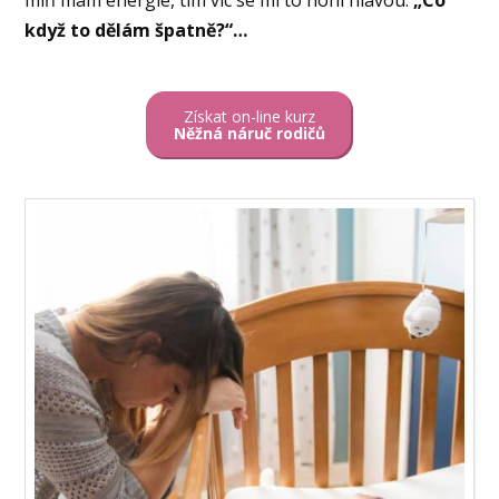
míň mám energie, tím víc se mi to honí hlavou.
„Co
když to dělám špatně?“…
Získat on-line kurz
Něžná náruč rodičů