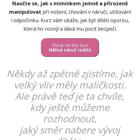
Naučte se, jak s miminkem jemně a přirozeně
manipulovat
při nošení, chování v náručí, utišování
i odpočinku. Kurz vám ukáže, jak být dítěti oporou,
která ho rozvíjí a dává mu pocit bezpečí.
Získat on-line kurz
Něžná náruč rodičů
Někdy až zpětně zjistíme, jak
velký vliv měly maličkosti.
Ale právě teď je ta chvíle,
kdy ještě můžeme
rozhodnout,
jaký směr nabere vývoj