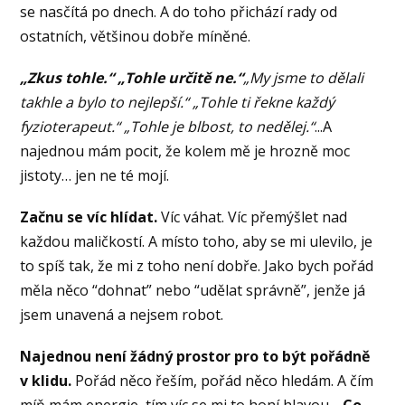
se nasčítá po dnech. A do toho přichází rady od
ostatních, většinou dobře míněné.
„Zkus tohle.“ „Tohle určitě ne.“
„My jsme to dělali
takhle a bylo to nejlepší.“ „Tohle ti řekne každý
fyzioterapeut.“ „Tohle je blbost, to nedělej.“
...A
najednou mám pocit, že kolem mě je hrozně moc
jistoty… jen ne té mojí.
Začnu se víc hlídat.
Víc váhat. Víc přemýšlet nad
každou maličkostí. A místo toho, aby se mi ulevilo, je
to spíš tak, že mi z toho není dobře. Jako bych pořád
měla něco “dohnat” nebo “udělat správně”, jenže já
jsem unavená a nejsem robot.
Najednou není žádný prostor pro to být pořádně
v klidu.
Pořád něco řeším, pořád něco hledám. A čím