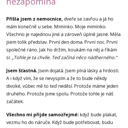
nezapomíná
Přišla jsem z nemocnice,
dveře se zavřou a já ho
mám konečně u sebe. Miminko. Moje miminko.
Všechno je najednou jiné a zároveň úplně jasné. Měla
jsem tolik představ. První den doma. První noc. První
společné ráno. Jak ho držím, koukám na něj a říkám
si:
„Tohle je ta chvíle. Teď začíná něco nádherného.“
Jsem šťastná.
Jsem dojatá. Jsem plná lásky a hrdosti.
A i když vím, že se nevyspím a že to bude někdy
divoké, vůbec mě to teď neděsí. Protože máme jeden
druhého. Protože jsme spolu. Protože tohle je náš
začátek.
Všechno mi přijde samozřejmé:
když bude plakat,
vezmu ho do náruče. Když bude potřebovat, budu