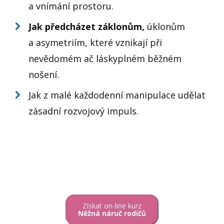
a vnímání prostoru.
Jak předcházet záklonům,
úklonům
a asymetriím, které vznikají při
nevědomém ač láskyplném běžném
nošení.
Jak z malé každodenní manipulace udělat
zásadní rozvojový impuls.
Získat on-line kurz
Něžná náruč rodičů