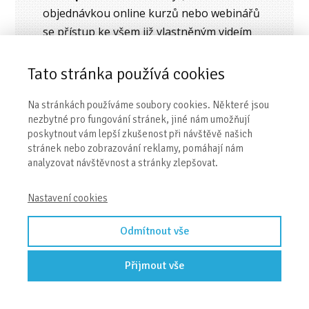
objednávkou online kurzů nebo webinářů
se přístup ke všem již vlastněným videím
prodlouží o další rok.)
Tato stránka používá cookies
Cena:
3 900 Kč
Na stránkách používáme soubory cookies. Některé jsou
nezbytné pro fungování stránek, jiné nám umožňují
poskytnout vám lepší zkušenost při návštěvě našich
Zobrazit seznam dílů
a epizod
stránek nebo zobrazování reklamy, pomáhají nám
analyzovat návštěvnost a stránky zlepšovat.
Nastavení cookies
Odmítnout vše
Přijmout vše