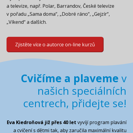
a televize, např. Polar, Barrandov, České televize
v pořadu „Sama doma“, „Dobré ráno“, „Gejzír“,
„Víkend“ a dalších.
Zjistěte více o autorce on-line kurzů
Cvičíme a plaveme
v
našich speciálních
centrech, přidejte se!
Eva Kiedroňová již přes 40 let
vyvíjí program plavání
a cvičení s dětmi tak, aby zaručila maximální kvalitu