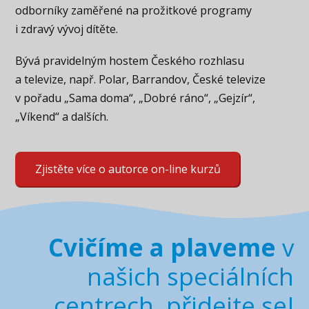
odborníky zaměřené na prožitkové programy
i zdravý vývoj dítěte.
Bývá pravidelným hostem Českého rozhlasu
a televize, např. Polar, Barrandov, České televize
v pořadu „Sama doma“, „Dobré ráno“, „Gejzír“,
„Víkend“ a dalších.
Zjistěte více o autorce on-line kurzů
Cvičíme a plaveme
v
našich speciálních
centrech, přidejte se!