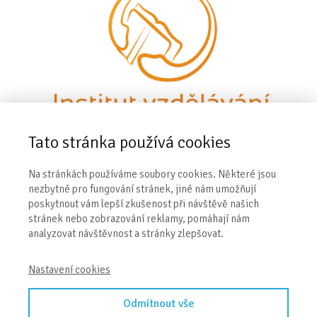
Tato stránka používá cookies
Na stránkách používáme soubory cookies. Některé jsou
nezbytné pro fungování stránek, jiné nám umožňují
Kontakt
poskytnout vám lepší zkušenost při návštěvě našich
stránek nebo zobrazování reklamy, pomáhají nám
analyzovat návštěvnost a stránky zlepšovat.
Institut vzdělávání Evy Kiedroňové
Sosnová 411,
739 61 Třinec
Nastavení cookies
IČ: 01417339
DIČ: CZ01417339
Odmítnout vše