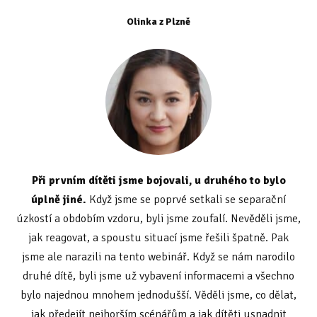
Olinka z Plzně
Při prvním dítěti jsme bojovali, u druhého to bylo
úplně jiné.
Když jsme se poprvé setkali se separační
úzkostí a obdobím vzdoru, byli jsme zoufalí. Nevěděli jsme,
jak reagovat, a spoustu situací jsme řešili špatně. Pak
jsme ale narazili na tento webinář. Když se nám narodilo
druhé dítě, byli jsme už vybavení informacemi a všechno
bylo najednou mnohem jednodušší. Věděli jsme, co dělat,
jak předejít nejhorším scénářům a jak dítěti usnadnit