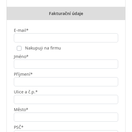
Fakturační údaje
E-mail*
Nakupuji na firmu
Jméno*
Příjmení*
Ulice a č.p.*
Město*
PSČ*