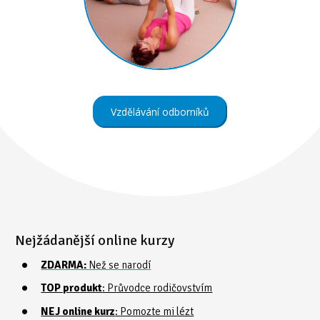
Vzdělávání odborníků
Nejžádanější online kurzy
ZDARMA:
Než se narodí
TOP produkt
: Průvodce rodičovstvím
NEJ online kurz
: Pomozte mi lézt