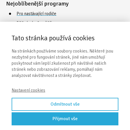
Nejoblíbenější programy
Pro nastávající rodiče
Něžná náruč rodičů
Cvičení a plavání s dětmi
Tato stránka používá cookies
Poradna o vývoji a péči
Na stránkách používáme soubory cookies. Některé jsou
Vaničkování
nezbytné pro fungování stránek, jiné nám umožňují
poskytnout vám lepší zkušenost při návštěvě našich
stránek nebo zobrazování reklamy, pomáhají nám
Obecné informace
analyzovat návštěvnost a stránky zlepšovat.
Naše centra
Nastavení cookies
Kontakty
Obchodní podmínky
Odmítnout vše
Přijmout vše