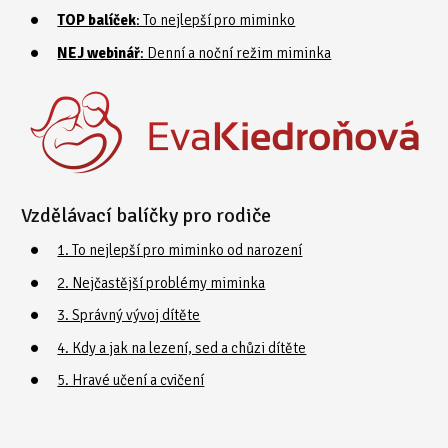
TOP balíček
: To nejlepší pro miminko
NEJ webinář
: Denní a noční režim miminka
Vzdělávací balíčky pro rodiče
1. To nejlepší pro miminko od narození
2. Nejčastější problémy miminka
3. Správný vývoj dítěte
4. Kdy a jak na lezení, sed a chůzi dítěte
5. Hravé učení a cvičení