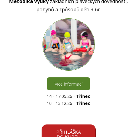
Metodika výuky
základních plaveckých dovedností,
pohybů a způsobů dětí 3-6r.
Více informací
14 - 17.05.26 -
Třinec
10 - 13.12.26 -
Třinec
PŘIHLÁŠKA
DO KURZU