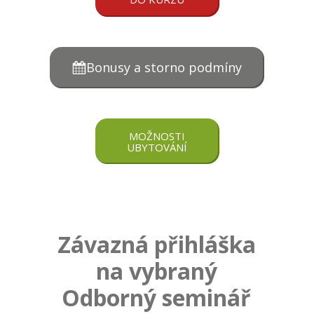
Bonusy a storno podmíny
MOŽNOSTI
UBYTOVÁNÍ
Závazná přihláška
na vybraný
O
dborný seminář