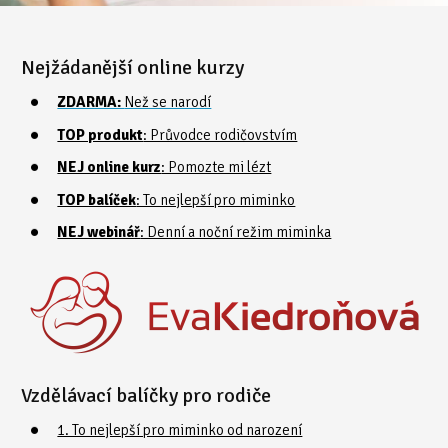
Nejžádanější online kurzy
ZDARMA:
Než se narodí
TOP produkt
: Průvodce rodičovstvím
NEJ online kurz
: Pomozte mi lézt
TOP balíček
: To nejlepší pro miminko
NEJ webinář
: Denní a noční režim miminka
Vzdělávací balíčky pro rodiče
1. To nejlepší pro miminko od narození