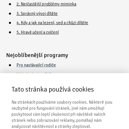
2. Nejčastější problémy miminka
3. Správný vývoj dítěte
4. Kdy a jak na lezení, sed a chůzi dítěte
5. Hravé učení a cvičení
Nejoblíbenější programy
Pro nastávající rodiče
Něžná náruč rodičů
Cvičení a plavání s dětmi
Tato stránka používá cookies
Poradna o vývoji a péči
Na stránkách používáme soubory cookies. Některé jsou
Vaničkování
nezbytné pro fungování stránek, jiné nám umožňují
poskytnout vám lepší zkušenost při návštěvě našich
stránek nebo zobrazování reklamy, pomáhají nám
Obecné informace
analyzovat návštěvnost a stránky zlepšovat.