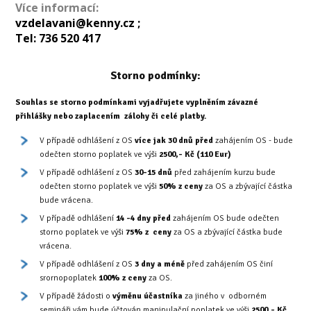
Více informací:
vzdelavani@kenny.cz ;
Tel: 736 520 417
Storno podmínky:
Souhlas se storno podmínkami vyjadřujete vyplněním závazné
přihlášky nebo zaplacením zálohy či celé platby.
V případě odhlášení z OS
více jak 30 dnů před
zahájením OS - bude
odečten storno poplatek ve výši
2500,- Kč (110 Eur)
V případě odhlášení z OS
30-15 dnů
před zahájením kurzu bude
odečten storno poplatek ve výši
50% z ceny
za OS a zbývající částka
bude vrácena.
V případě odhlášení
14 -4 dny před
zahájením OS bude odečten
storno poplatek ve výši
75% z ceny
za OS a zbývající částka bude
vrácena.
V případě odhlášení z OS
3 dny a méně
před zahájením OS činí
srornopoplatek
100% z ceny
za OS.
V případě žádosti o
výměnu účastníka
za jiného v odborném
semináři vám bude účtován manipulační poplatek ve výši
2500,- Kč