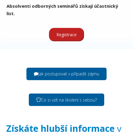
Absolventi odborných seminářů získají účastnický
list.
Registrace
Jak postupovat v případě zájmu
Co si vzít na školení s sebou?
Získáte hlubší informace
v