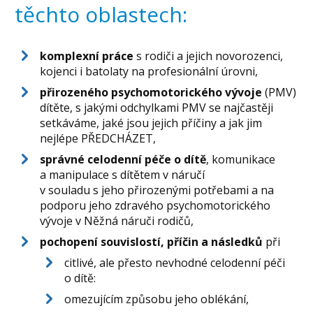
těchto oblastech:
komplexní práce
s rodiči a jejich novorozenci,
kojenci i batolaty na profesionální úrovni,
přirozeného psychomotorického vývoje
(PMV)
dítěte, s jakými odchylkami PMV se najčastěji
setkáváme, jaké jsou jejich příčiny a jak jim
nejlépe PŘEDCHÁZET,
správné celodenní péče o dítě
, komunikace
a manipulace s dítětem v náručí
v souladu s jeho přirozenými potřebami a na
podporu jeho zdravého psychomotorického
vývoje v Něžná náruči rodičů,
pochopení souvislostí, příčin a následků
při
citlivé, ale přesto nevhodné celodenní péči
o dítě:
omezujícím způsobu jeho oblékání,