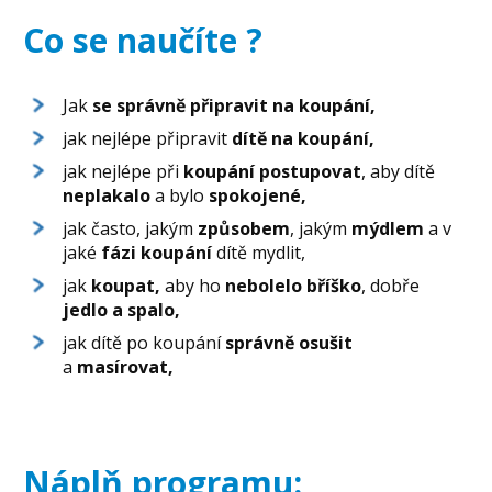
Co se naučíte ?
Jak
se
správně připravit na koupání,
jak nejlépe připravit
dítě na koupání,
jak nejlépe při
koupání postupovat
, aby dítě
neplakalo
a bylo
spokojené,
jak často, jakým
způsobem
, jakým
mýdlem
a v
jaké
fázi koupání
dítě mydlit,
jak
koupat,
aby ho
nebolelo bříško
, dobře
jedlo a spalo,
jak dítě po koupání
správně osušit
a
masírovat,
Náplň programu: