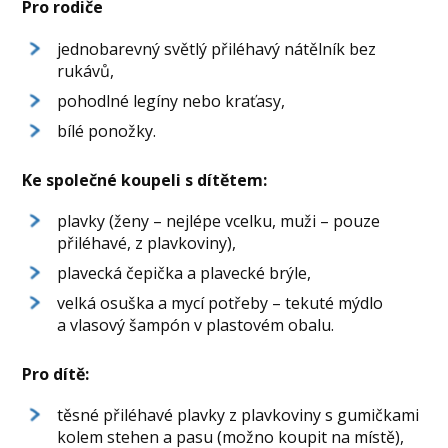
Pro rodiče
jednobarevný světlý přiléhavý nátělník bez
rukávů,
pohodlné legíny nebo kraťasy,
bílé ponožky.
Ke společné koupeli s dítětem:
plavky (ženy – nejlépe vcelku, muži – pouze
přiléhavé, z plavkoviny),
plavecká čepička a plavecké brýle,
velká osuška a mycí potřeby – tekuté mýdlo
a vlasový šampón v plastovém obalu.
Pro dítě:
těsné přiléhavé plavky z plavkoviny s gumičkami
kolem stehen a pasu (možno koupit na místě),