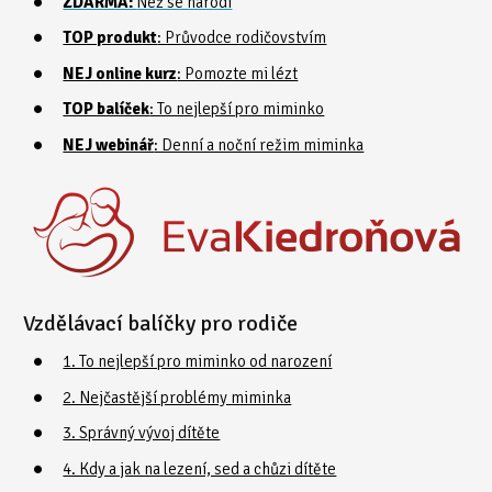
ZDARMA:
Než se narodí
TOP produkt
: Průvodce rodičovstvím
NEJ online kurz
: Pomozte mi lézt
TOP balíček
: To nejlepší pro miminko
NEJ webinář
: Denní a noční režim miminka
Vzdělávací balíčky pro rodiče
1. To nejlepší pro miminko od narození
2. Nejčastější problémy miminka
3. Správný vývoj dítěte
4. Kdy a jak na lezení, sed a chůzi dítěte