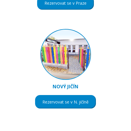
Rezervovat se v Praze
NOVÝ JIČÍN
Rezervovat se v N. jičíně