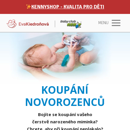
KENNYSHOP - KVALITA PRO DĚTI
MENU
KOUPÁNÍ
NOVOROZENCŮ
Bojíte se koupání vašeho
čerstvě narozeného miminka?
Chcete, aby při koupání neplakalo?