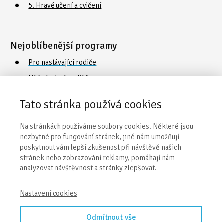
5. Hravé učení a cvičení
Nejoblíbenější programy
Pro nastávající rodiče
Něžná náruč rodičů
Cvičení a plavání s dětmi
Tato stránka používá cookies
Poradna o vývoji a péči
Na stránkách používáme soubory cookies. Některé jsou
Vaničkování
nezbytné pro fungování stránek, jiné nám umožňují
poskytnout vám lepší zkušenost při návštěvě našich
stránek nebo zobrazování reklamy, pomáhají nám
Obecné informace
analyzovat návštěvnost a stránky zlepšovat.
Naše centra
Nastavení cookies
Kontakty
Obchodní podmínky
Odmítnout vše