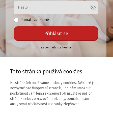
Pamatovat si mě
Přihlásit se
Zapomněli jste heslo?
Pokud jste se ještě nezaregistrovali, učiňte tak,
abyste se následně mohli přihlásit.
Tato stránka používá cookies
Na stránkách používáme soubory cookies. Některé jsou
Zaregistrovat se
nezbytné pro fungování stránek, jiné nám umožňují
poskytnout vám lepší zkušenost při návštěvě našich
stránek nebo zobrazování reklamy, pomáhají nám
analyzovat návštěvnost a stránky zlepšovat.