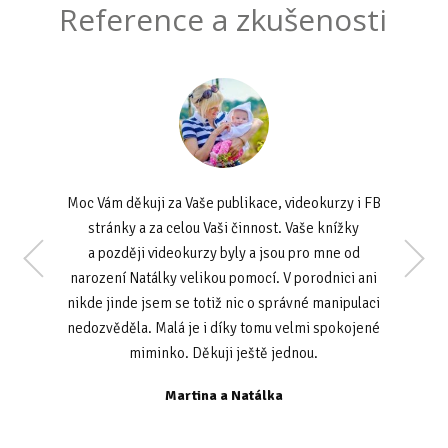
Reference a zkušenosti
Moc Vám děkuji za Vaše publikace, videokurzy i FB
stránky a za celou Vaši činnost. Vaše knížky
a později videokurzy byly a jsou pro mne od
narození Natálky velikou pomocí. V porodnici ani
nikde jinde jsem se totiž nic o správné manipulaci
nedozvěděla. Malá je i díky tomu velmi spokojené
K. L. Olomouc
miminko. Děkuji ještě jednou.
Martina a Natálka
M. P. Praha