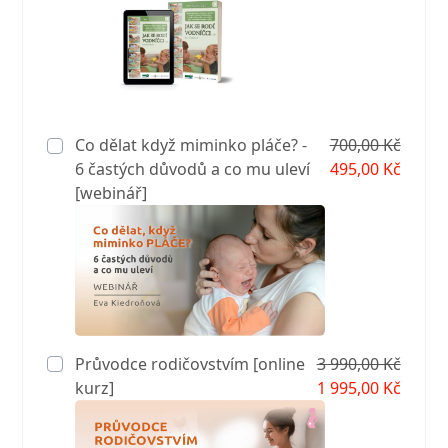
Co dělat když miminko pláče? -
700,00 Kč
6 častých důvodů a co mu uleví
495,00 Kč
[webinář]
Průvodce rodičovstvím [online
3 990,00 Kč
kurz]
1 995,00 Kč