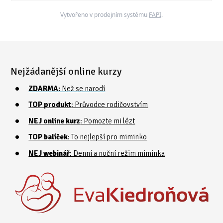
Vytvořeno v prodejním systému
FAPI
.
Nejžádanější online kurzy
ZDARMA:
Než se narodí
TOP produkt
: Průvodce rodičovstvím
NEJ online kurz
: Pomozte mi lézt
TOP balíček
: To nejlepší pro miminko
NEJ webinář
: Denní a noční režim miminka