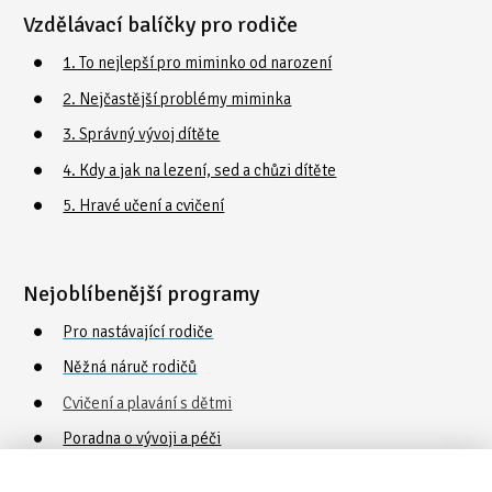
Vzdělávací balíčky pro rodiče
1. To nejlepší pro miminko od narození
2. Nejčastější problémy miminka
3. Správný vývoj dítěte
4. Kdy a jak na lezení, sed a chůzi dítěte
5. Hravé učení a cvičení
Nejoblíbenější programy
Pro nastávající rodiče
Něžná náruč rodičů
Cvičení a plavání s dětmi
Poradna o vývoji a péči
Vaničkování