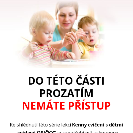
DO TÉTO ČÁSTI
PROZATÍM
NEMÁTE PŘÍSTUP
Ke shlédnutí této série lekcí
Kenny cvičení s dětmi
„zvídavé OPIČKY“
je zapotřebí mít zakoupený