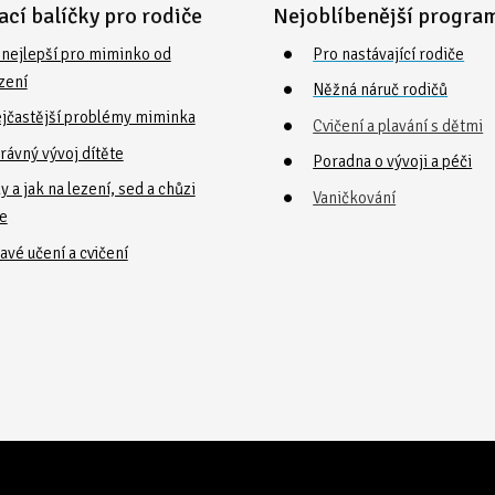
ací balíčky pro rodiče
Nejoblíbenější progra
o nejlepší pro miminko od
Pro nastávající rodiče
zení
Něžná náruč rodičů
ejčastější problémy miminka
Cvičení a plavání s dětmi
rávný vývoj dítěte
Poradna o vývoji a péči
y a jak na lezení, sed a chůzi
Vaničkování
te
avé učení a cvičení