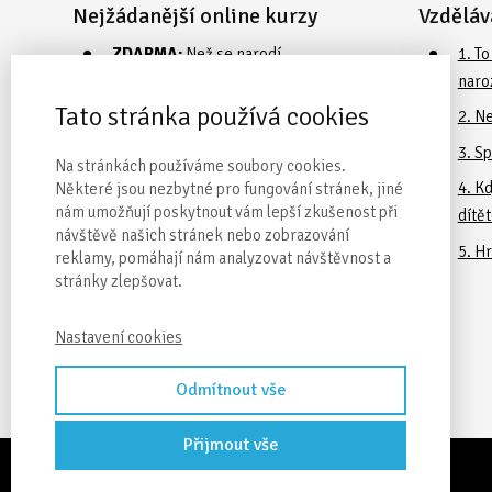
Nejžádanější online kurzy
Vzděláv
ZDARMA:
Než se narodí
1. T
naro
TOP produkt
: Průvodce
Tato stránka používá cookies
rodičovstvím
2. N
NEJ online kurz
: Pomozte mi lézt
3. Sp
Na stránkách používáme soubory cookies.
TOP balíček
: To nejlepší
4. Kd
Některé jsou nezbytné pro fungování stránek, jiné
nám umožňují poskytnout vám lepší zkušenost při
pro miminko
dítě
návštěvě našich stránek nebo zobrazování
NEJ webinář
: Denní a noční režim
5. Hr
reklamy, pomáhají nám analyzovat návštěvnost a
miminka
stránky zlepšovat.
Nastavení cookies
Odmítnout vše
Přijmout vše
© 2026 Eva Kiedroňová