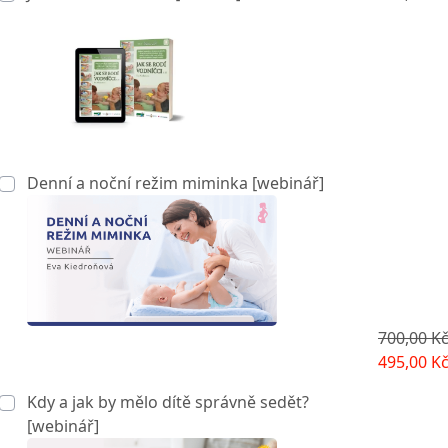
Denní a noční režim miminka [webinář]
700,00 K
495,00 K
Kdy a jak by mělo dítě správně sedět?
[webinář]