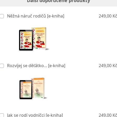
Další doporučené produkty
Něžná náruč rodičů [e-kniha]
249,00 K
Rozvíjej se děťátko... [e-kniha]
249,00 K
Jak se rodí vodníčci [e-kniha]
249,00 K