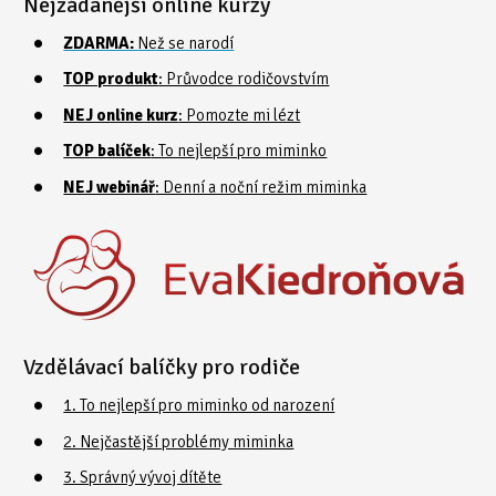
Nejžádanější online kurzy
ZDARMA:
Než se narodí
TOP produkt
: Průvodce rodičovstvím
NEJ online kurz
: Pomozte mi lézt
TOP balíček
: To nejlepší pro miminko
NEJ webinář
: Denní a noční režim miminka
Vzdělávací balíčky pro rodiče
1. To nejlepší pro miminko od narození
2. Nejčastější problémy miminka
3. Správný vývoj dítěte