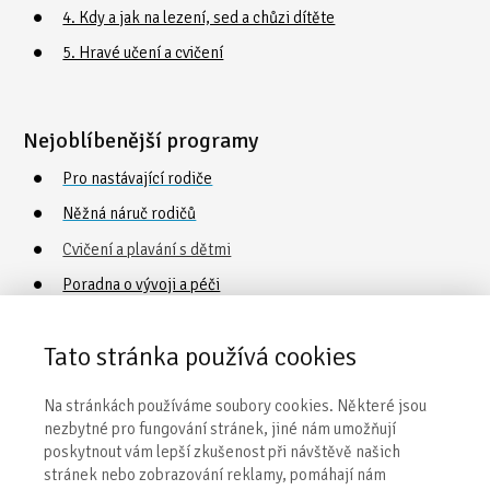
4. Kdy a jak na lezení, sed a chůzi dítěte
5. Hravé učení a cvičení
Nejoblíbenější programy
Pro nastávající rodiče
Něžná náruč rodičů
Cvičení a plavání s dětmi
Poradna o vývoji a péči
Vaničkování
Tato stránka používá cookies
Obecné informace
Na stránkách používáme soubory cookies. Některé jsou
nezbytné pro fungování stránek, jiné nám umožňují
Naše centra
poskytnout vám lepší zkušenost při návštěvě našich
stránek nebo zobrazování reklamy, pomáhají nám
Kontakty