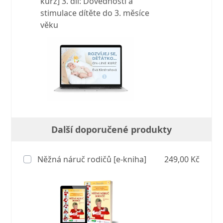
kurz] 3. díl: Dovednosti a
stimulace dítěte do 3. měsíce
věku
Další doporučené produkty
Něžná náruč rodičů [e-kniha]
249,00 Kč