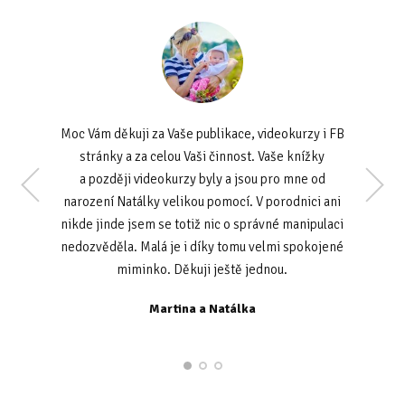
Moc Vám děkuji za Vaše publikace, videokurzy i FB
stránky a za celou Vaši činnost. Vaše knížky
a později videokurzy byly a jsou pro mne od
narození Natálky velikou pomocí. V porodnici ani
nikde jinde jsem se totiž nic o správné manipulaci
nedozvěděla. Malá je i díky tomu velmi spokojené
K. L. Olomouc
miminko. Děkuji ještě jednou.
Martina a Natálka
M. P. Praha