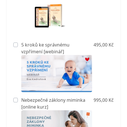
5 kroků ke správnému
495,00 Kč
vzpřímení [webinář]
Nebezpečné záklony miminka
995,00 Kč
[online kurz]