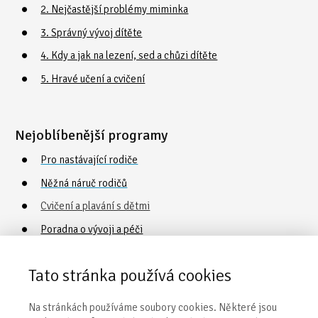
2. Nejčastější problémy miminka
3. Správný vývoj dítěte
4. Kdy a jak na lezení, sed a chůzi dítěte
5. Hravé učení a cvičení
Nejoblíbenější programy
Pro nastávající rodiče
Něžná náruč rodičů
Cvičení a plavání s dětmi
Poradna o vývoji a péči
Vaničkování
Tato stránka používá cookies
Obecné informace
Na stránkách používáme soubory cookies. Některé jsou