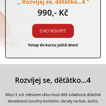
,, Rozvíjej se, děťátko...4 "
990,- Kč
CHCI KOUPIT
Vstup do kurzu ještě dnes!
Rozvíjej se, děťátko...4
Mezi 3. a 6. měsícem věku musí dítě zvládnout důležité
dovednosti (souhry končetin, obraty na bok, boční,