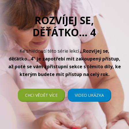
ROZVÍJEJ SE,
DĚŤÁTKO... 4
Ke shlédnutí této série lekcí
,,Rozvíjej se,
děťátko...4" je zapotřebí mít zakoupený přístup,
až poté se vám zpřístupní sekce s těmito díly, ke
kterým budete mít přístup na celý rok.
CHCI VĚDĚT VÍCE
VIDEO UKÁZKA