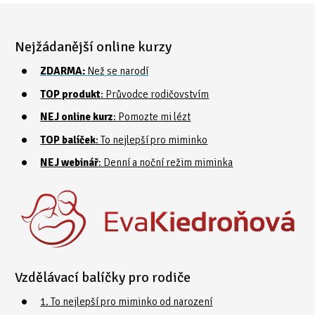
Nejžádanější online kurzy
ZDARMA:
Než se narodí
TOP produkt
: Průvodce rodičovstvím
NEJ online kurz
: Pomozte mi lézt
TOP balíček
: To nejlepší pro miminko
NEJ webinář
: Denní a noční režim miminka
Vzdělávací balíčky pro rodiče
1. To nejlepší pro miminko od narození