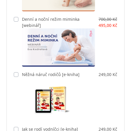
Denní a noční režim miminka
700,00 Kč
[webinář]
495,00 Kč
Něžná náruč rodičů [e-kniha]
249,00 Kč
Jak se rodí vodníčci [e-kniha]
249,00 Kč