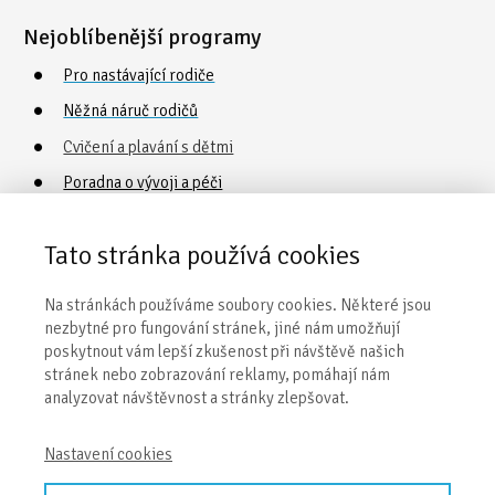
Nejoblíbenější programy
Pro nastávající rodiče
Něžná náruč rodičů
Cvičení a plavání s dětmi
Poradna o vývoji a péči
Vaničkování
Tato stránka používá cookies
Obecné informace
Na stránkách používáme soubory cookies. Některé jsou
nezbytné pro fungování stránek, jiné nám umožňují
Naše centra
poskytnout vám lepší zkušenost při návštěvě našich
stránek nebo zobrazování reklamy, pomáhají nám
Kontakty
analyzovat návštěvnost a stránky zlepšovat.
Obchodní podmínky
Nastavení cookies