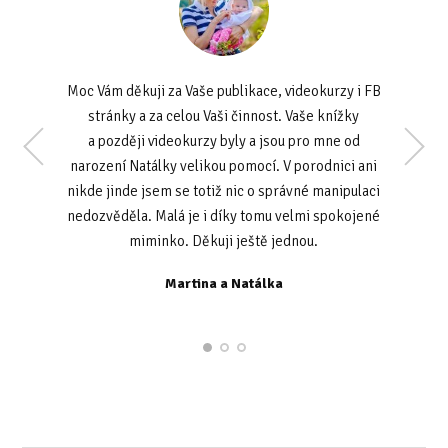
Moc Vám děkuji za Vaše publikace, videokurzy i FB
stránky a za celou Vaši činnost. Vaše knížky
a později videokurzy byly a jsou pro mne od
narození Natálky velikou pomocí. V porodnici ani
nikde jinde jsem se totiž nic o správné manipulaci
nedozvěděla. Malá je i díky tomu velmi spokojené
K. L. Olomouc
miminko. Děkuji ještě jednou.
Martina a Natálka
M. P. Praha