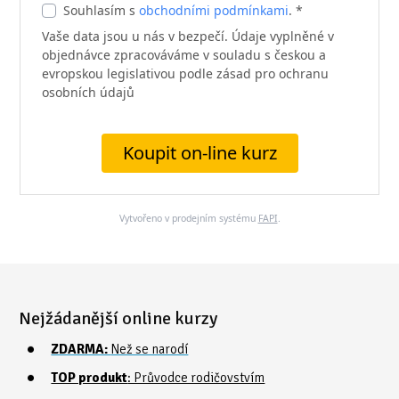
Souhlasím s
obchodními podmínkami
. *
Vaše data jsou u nás v bezpečí. Údaje vyplněné v
objednávce zpracováváme v souladu s českou a
evropskou legislativou podle zásad pro ochranu
osobních údajů
Koupit on-line kurz
Vytvořeno v prodejním systému
FAPI
.
Nejžádanější online kurzy
ZDARMA:
Než se narodí
TOP produkt
: Průvodce rodičovstvím