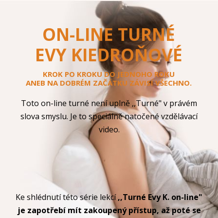
ON-LINE TURNÉ
EVY KIEDROŇOVÉ
KROK PO KROKU DO JEDNOHO ROKU
ANEB NA DOBRÉM ZAČÁTKU ZÁVISÍ VŠECHNO.
Toto on-line turné není uplně ,,Turné" v právém
slova smyslu. Je to speciálně natočené vzdělávací
video.
Ke shlédnutí této série lekcí
,,Turné Evy K. on-line"
je zapotřebí mít zakoupený přístup, až poté se