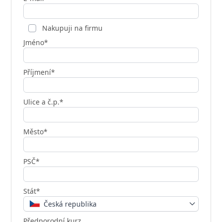
Nakupuji na firmu
Jméno*
Příjmení*
Ulice a č.p.*
Město*
PSČ*
Stát*
Česká republika
Předporodní kurz