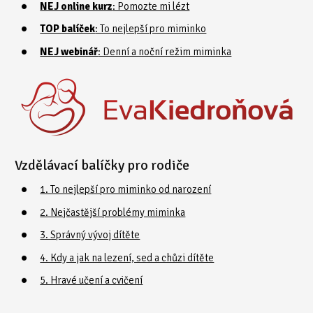
NEJ online kurz
: Pomozte mi lézt
TOP balíček
: To nejlepší pro miminko
NEJ webinář
: Denní a noční režim miminka
Vzdělávací balíčky pro rodiče
1. To nejlepší pro miminko od narození
2. Nejčastější problémy miminka
3. Správný vývoj dítěte
4. Kdy a jak na lezení, sed a chůzi dítěte
5. Hravé učení a cvičení