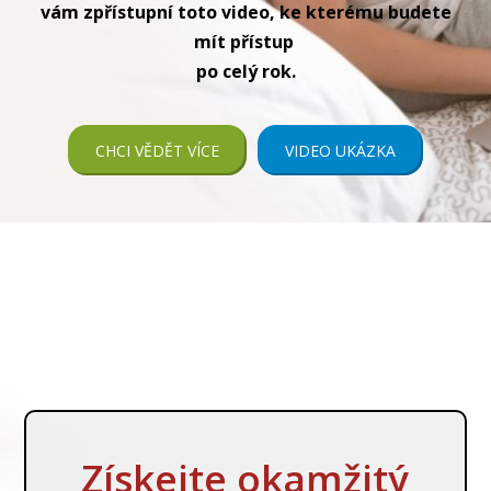
vám zpřístupní toto video, ke kterému budete
mít přístup
po celý rok.
CHCI VĚDĚT VÍCE
VIDEO UKÁZKA
Získejte okamžitý