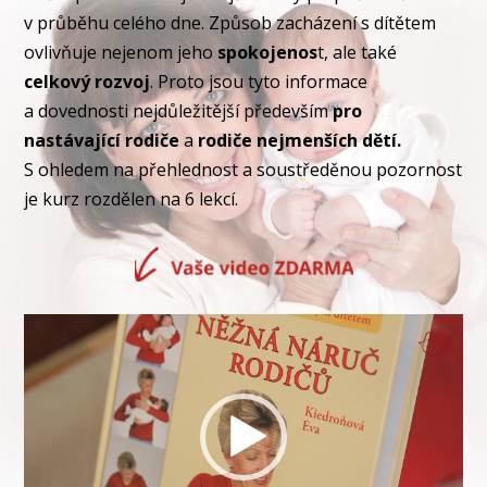
v průběhu celého dne. Způsob zacházení s dítětem
ovlivňuje nejenom jeho
spokojenos
t, ale také
celkový rozvoj
. Proto jsou tyto informace
a dovednosti nejdůležitější především
pro
nastávající rodiče
a
rodiče nejmenších dětí.
S ohledem na přehlednost a soustředěnou pozornost
je kurz rozdělen na 6 lekcí.
Video
přehrávač