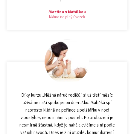
Martina s Natálkou
Máma na plný úvazek
Díky kurzu „Něžná náruč rodičů“ si už třetí měsíc
užíváme naší spokojenou dcerušku. Maličká spí
naprosto klidně na peřince a polštářku v noci
v postýlce, nebo s námi v posteli. Po probuzení je
nesmírně šťastná, když je nahá a cvičíme s ní podle
vašich návodů. Dnes je z ní otužilé, komunikativní