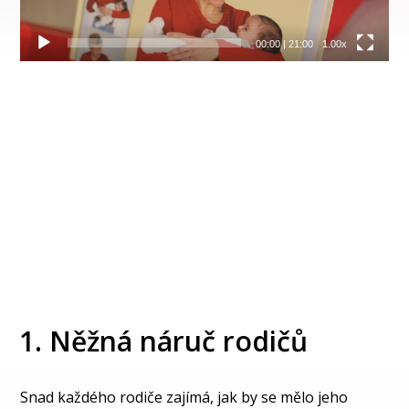
00:00
|
21:00
1.00x
Tip:
Zvětšete si okno videa stisknutím klávesy " f ".
Po spuštění videa.
1. Něžná náruč rodičů
Snad každého rodiče zajímá, jak by se mělo jeho