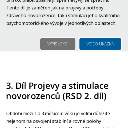
bříško, pláče, špatně ji, spí a nevyvíjí se správně.
Tento díl je zaměřen jak na projevy a potřeby
zdravého novorozence, tak i stimulaci jeho kvalitního
psychomotorického vývoje v jednotlivých oblastech.
VÝPIS LEKCÍ
VIDEO UKÁZKA
3. Díl Projevy a stimulace
novorozenců (RSD 2. díl)
Období mezi 1.a 3.měsícem věku je velmi důležité
nejenom na osvojení stabilní a rovné polohy