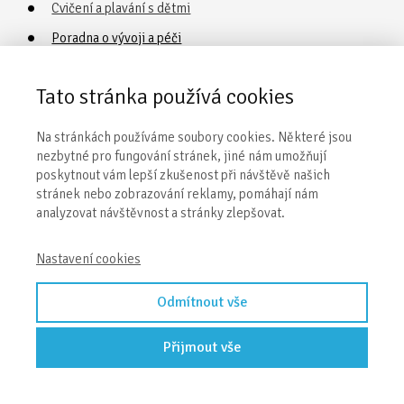
Cvičení a plavání s dětmi
Poradna o vývoji a péči
Vaničkování
Tato stránka používá cookies
Obecné informace
Na stránkách používáme soubory cookies. Některé jsou
nezbytné pro fungování stránek, jiné nám umožňují
Naše centra
poskytnout vám lepší zkušenost při návštěvě našich
stránek nebo zobrazování reklamy, pomáhají nám
Kontakty
analyzovat návštěvnost a stránky zlepšovat.
Obchodní podmínky
Nastavení cookies
Odmítnout vše
Přijmout vše
© 2026 Eva Kiedroňová