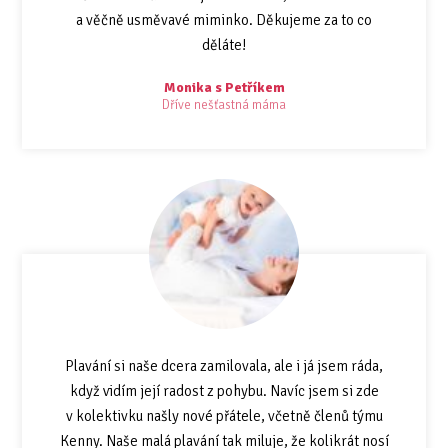
a věčně usměvavé miminko. Děkujeme za to co
děláte!
Monika s Petříkem
Dříve nešťastná máma
Plavání si naše dcera zamilovala, ale i já jsem ráda,
když vidím její radost z pohybu. Navíc jsem si zde
v kolektivku našly nové přátele, včetně členů týmu
Kenny. Naše malá plavání tak miluje, že kolikrát nosí