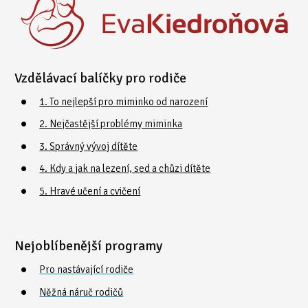
Vzdělávací balíčky pro rodiče
1. To nejlepší pro miminko od narození
2. Nejčastější problémy miminka
3. Správný vývoj dítěte
4. Kdy a jak na lezení, sed a chůzi dítěte
5. Hravé učení a cvičení
Nejoblíbenější programy
Pro nastávající rodiče
Něžná náruč rodičů