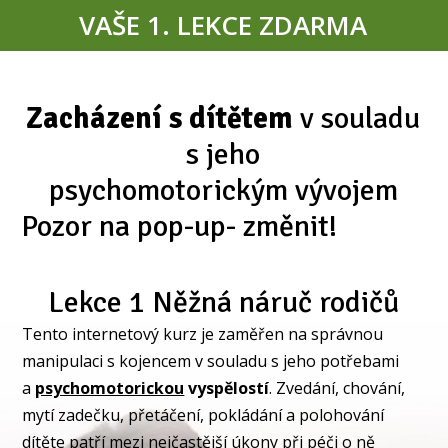
VAŠE 1. LEKCE ZDARMA
Zacházení s dítětem
v souladu
s jeho
psychomotorickým vývojem
Pozor na pop-up- změnit!
Lekce 1 Něžná náruč rodičů
Tento internetový kurz je zaměřen na správnou
manipulaci s kojencem v souladu s jeho potřebami
a
psychomotorickou
vyspělostí
. Zvedání, chování,
mytí zadečku, přetáčení, pokládání a polohování
dítěte patří mezi nejčastější úkony při péči o ně