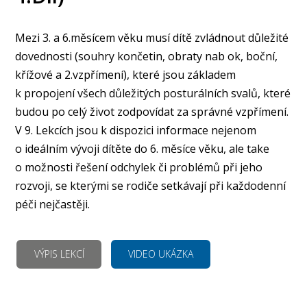
Mezi 3. a 6.měsícem věku musí dítě zvládnout důležité
dovednosti (souhry končetin, obraty nab ok, boční,
křížové a 2.vzpřímení), které jsou základem
k propojení všech důležitých posturálních svalů, které
budou po celý život zodpovídat za správné vzpřímení.
V 9. Lekcích jsou k dispozici informace nejenom
o ideálním vývoji dítěte do 6. měsíce věku, ale take
o možnosti řešení odchylek či problémů při jeho
rozvoji, se kterými se rodiče setkávají při každodenní
péči nejčastěji.
VÝPIS LEKCÍ
VIDEO UKÁZKA