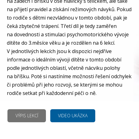
na zádech I bříšku v ose hlavičky s tělíčkem, ale take
na přijetí pravidel a získání režimových návyků. Pokud
to rodiče s dětmi nezvládnou v tomto období, pak je
čeká zbytečné trápení. Třetí díl je tedy zaměřen
na dovednosti a stimulaci psychomotorického vývoje
dítěte do 3.měsíce věku a je rozdělen na 6 lekcí.
V jednotlivých lekcích jsou k dispozici nejdříve
informace o ideálním vývoji dítěte v tomto období
podle jednotlivých oblastí, včetně nácviku polohy
na bříšku. Poté si nastíníme možnosti řešení odchylek
či problémů při jeho rozvoji, se kterými se mohou
rodiče setkat při každodenní péči o ně.
VÝPIS LEKCÍ
VIDEO UKÁZKA