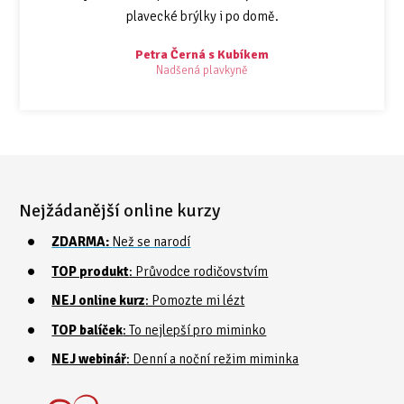
plavecké brýlky i po domě.
Petra Černá s Kubíkem
Nadšená plavkyně
Nejžádanější online kurzy
ZDARMA:
Než se narodí
TOP produkt
: Průvodce rodičovstvím
NEJ online kurz
: Pomozte mi lézt
TOP balíček
: To nejlepší pro miminko
NEJ webinář
: Denní a noční režim miminka