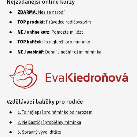
Nejžádanější online kurzy
ZDARMA:
Než se narodí
TOP produkt
: Průvodce rodičovstvím
NEJ online kurz
: Pomozte mi lézt
TOP balíček
: To nejlepší pro miminko
NEJ webinář
: Denní a noční režim miminka
Vzdělávací balíčky pro rodiče
1. To nejlepší pro miminko od narození
2. Nejčastější problémy miminka
3. Správný vývoj dítěte