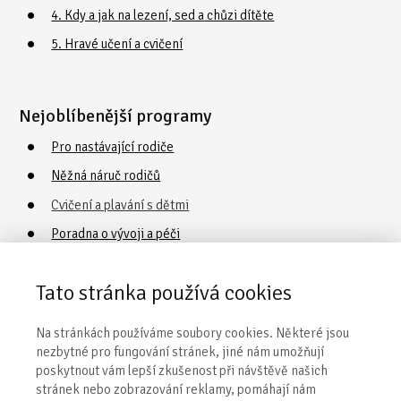
4. Kdy a jak na lezení, sed a chůzi dítěte
5. Hravé učení a cvičení
Nejoblíbenější programy
Pro nastávající rodiče
Něžná náruč rodičů
Cvičení a plavání s dětmi
Poradna o vývoji a péči
Vaničkování
Tato stránka používá cookies
Obecné informace
Na stránkách používáme soubory cookies. Některé jsou
nezbytné pro fungování stránek, jiné nám umožňují
Naše centra
poskytnout vám lepší zkušenost při návštěvě našich
stránek nebo zobrazování reklamy, pomáhají nám
Kontakty