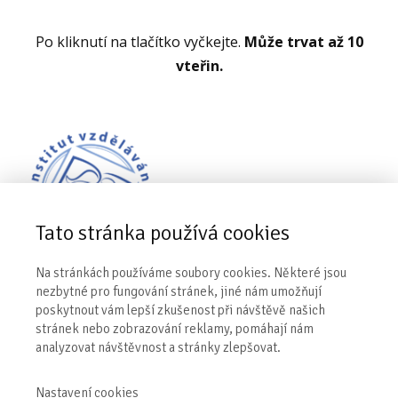
Po kliknutí na tlačítko vyčkejte.
Může trvat až 10
vteřin.
Tato stránka používá cookies
Na stránkách používáme soubory cookies. Některé jsou
nezbytné pro fungování stránek, jiné nám umožňují
Kontakt
poskytnout vám lepší zkušenost při návštěvě našich
stránek nebo zobrazování reklamy, pomáhají nám
analyzovat návštěvnost a stránky zlepšovat.
Institut vzdělávání Evy Kiedroňové
Sosnová 411,
739 61 Třinec
Nastavení cookies