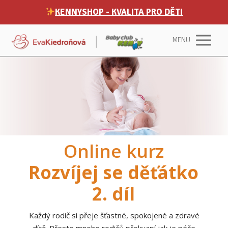
KENNYSHOP - KVALITA PRO DĚTI
MENU
Online kurz
Rozvíjej se děťátko
2. díl
Každý rodič si přeje šťastné, spokojené a zdravé