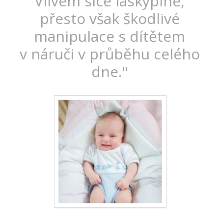
Vlivem sice láskyplné,
přesto však škodlivé
manipulace s dítětem
v náruči v průběhu celého
dne."