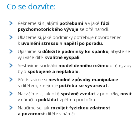
Co se dozvíte:
Řekneme si s jakými
potřebami
a v jaké
fázi
psychomotorického vývoje
se dítě narodí.
Ukážeme si, jaké podmínky potřebuje novorozenec
k
uvolnění stressu
a
napětí po porodu.
Ujasníme si
důležité podmínky ke spánku
, abyste se
vy i vaše dítě
kvalitně vyspali
.
Sestavíme si ideální
model denního režimu
dítěte
,
aby
bylo
spokojené a neplakalo.
Představíme si
nevhodné způsoby manipulace
s dítětem, kterým je
potřeba se vyvarovat.
Nacvičíme si, jak dítě
správně zvedat
z podložky,
nosit
v náručí a
pokládat
zpět na podložku.
Naučíme se, jak
rozvíjet fyzickou zdatnost
a pozornost
dítěte v náruči.