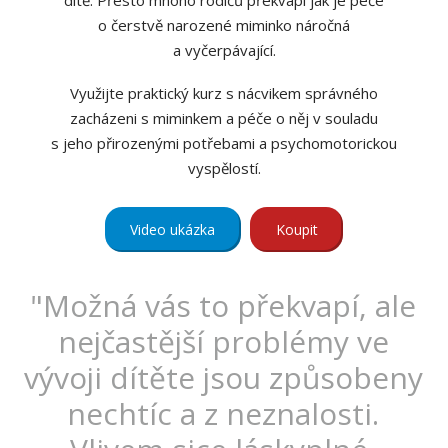
dítě. Přesto mnoho rodičů překvapí jak je péče
o čerstvě narozené miminko náročná
a vyčerpávající.
Využijte praktický kurz s nácvikem správného
zacházeni s miminkem a péče o něj v souladu
s jeho přirozenými potřebami a psychomotorickou
vyspělostí.
Video ukázka
Koupit
"Možná vás to překvapí, ale
nejčastější problémy ve
vývoji dítěte jsou způsobeny
nechtíc a z neznalosti.