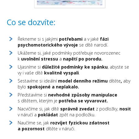
Co se dozvíte:
Řekneme si s jakými
potřebami
a v jaké
fázi
psychomotorického vývoje
se dítě narodí.
Ukážeme si, jaké podmínky potřebuje novorozenec
k
uvolnění stressu
a
napětí po porodu.
Ujasníme si
důležité podmínky ke spánku
, abyste se
vy i vaše dítě
kvalitně vyspali
.
Sestavíme si ideální
model denního režimu
dítěte
,
aby
bylo
spokojené a neplakalo.
Představíme si
nevhodné způsoby manipulace
s dítětem, kterým je
potřeba se vyvarovat.
Nacvičíme si, jak dítě
správně zvedat
z podložky,
nosit
v náručí a
pokládat
zpět na podložku.
Naučíme se, jak
rozvíjet fyzickou zdatnost
a pozornost
dítěte v náruči.