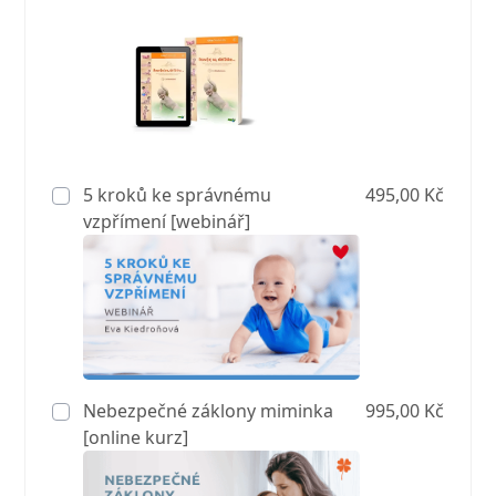
5 kroků ke správnému
495,00 Kč
vzpřímení [webinář]
Nebezpečné záklony miminka
995,00 Kč
[online kurz]