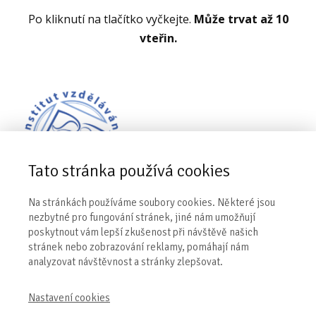
Po kliknutí na tlačítko vyčkejte.
Může trvat až 10
vteřin.
Tato stránka používá cookies
Na stránkách používáme soubory cookies. Některé jsou
nezbytné pro fungování stránek, jiné nám umožňují
Kontakt
poskytnout vám lepší zkušenost při návštěvě našich
stránek nebo zobrazování reklamy, pomáhají nám
analyzovat návštěvnost a stránky zlepšovat.
Institut vzdělávání Evy Kiedroňové
Sosnová 411,
739 61 Třinec
Nastavení cookies
IČ: 01417339