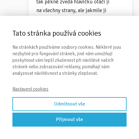
tak pěkně zvedá hlavičku otáčí ji
na všechny strany, ale jakmile ji
pustím, roztáhne ruce do stran položí
hlavičku na podložku a začne zvedat
Tato stránka používá cookies
zadeček a jakoby začne plavat a točit
se dokola. Teď byla 14 dnů nemocná,
Na stránkách používáme soubory cookies. Některé jsou
tak jsme koníčky netrénovali, předtím
nezbytné pro fungování stránek, jiné nám umožňují
poskytnout vám lepší zkušenost při návštěvě našich
je pásla hezky, je možné že to po dobu
stránek nebo zobrazování reklamy, pomáhají nám
nemoci, kdy jsme koníčky netrénovali
analyzovat návštěvnost a stránky zlepšovat.
zapomněla?
Nastavení cookies
Když ji včera doktorka na 4 měsíční
Odmítnout vše
kontrole zatáhla v pozici na zádech
za ruce, tak neměla snahu zvednout
Přijmout vše
hlavičku. Téměř od narození ji nosím
v polohách uvedených ve Vaší knize