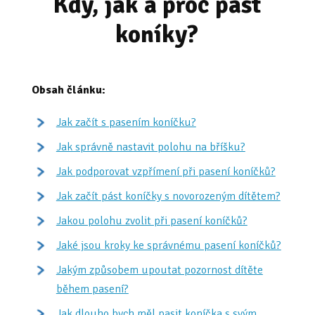
Kdy, jak a proč pást
koníky?
Obsah článku:
Jak začít s pasením koníčku?
Jak správně nastavit polohu na bříšku?
Jak podporovat vzpřímení při pasení koníčků?
Jak začít pást koníčky s novorozeným dítětem?
Jakou polohu zvolit při pasení koníčků?
Jaké jsou kroky ke správnému pasení koníčků?
Jakým způsobem upoutat pozornost dítěte
během pasení?
Jak dlouho bych měl pasit koníčka s svým