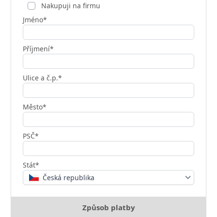
Nakupuji na firmu
Jméno*
Příjmení*
Ulice a č.p.*
Město*
PSČ*
Stát*
Česká republika
Způsob platby