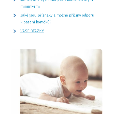
miminkem?
Jaké jsou příznaky a možné příčiny odporu
k pasení koníčků?
VAŠE OTÁZKY