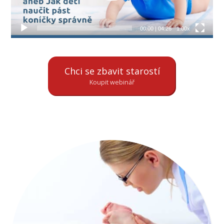
00:00
|
04:26
1.00x
Chci se zbavit starostí
Koupit webinář