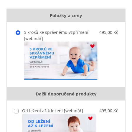
Položky a ceny
5 kroků ke správnému vzpřímení
495,00 Kč
[webinář]
Další doporučené produkty
Od ležení až k lezení [webinář]
495,00 Kč