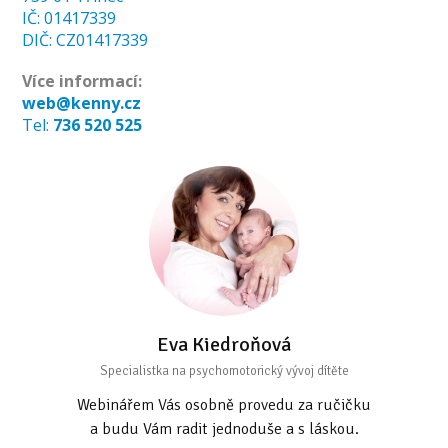
IČ: 01417339
DIČ: CZ01417339
Více informací:
web@kenny.cz
Tel:
736 520 525
Eva Kiedroňová
Specialistka na psychomotorický vývoj dítěte
Webinářem Vás osobně provedu za ručičku
a budu Vám radit jednoduše a s láskou.