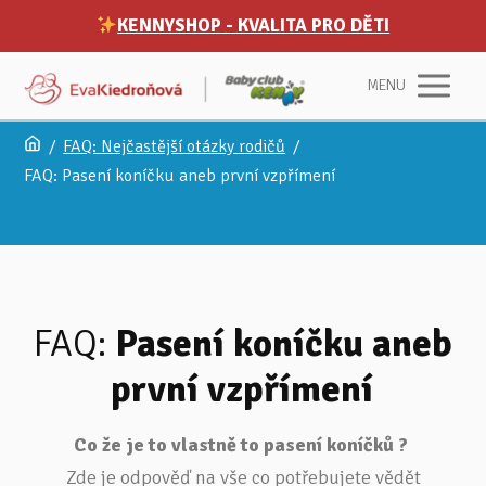
KENNYSHOP - KVALITA PRO DĚTI
MENU
/
FAQ: Nejčastější otázky rodičů
/
FAQ: Pasení koníčku aneb první vzpřímení
FAQ:
Pasení koníčku aneb
první vzpřímení
Co že je to vlastně to pasení koníčků ?
Zde je odpověď na vše co potřebujete vědět