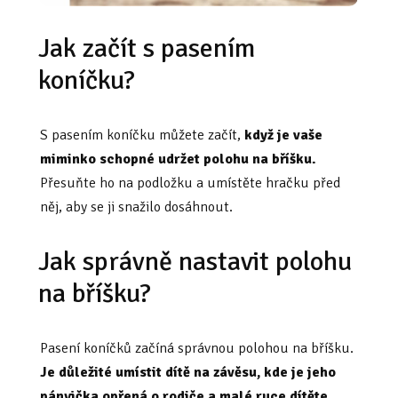
Jak začít s pasením
koníčku?
S pasením koníčku můžete začít,
když je vaše
miminko schopné udržet polohu na bříšku.
Přesuňte ho na podložku a umístěte hračku před
něj, aby se ji snažilo dosáhnout.
Jak správně nastavit polohu
na bříšku?
Pasení koníčků začíná správnou polohou na bříšku.
Je důležité umístit dítě na závěsu, kde je jeho
pánvička opřená o rodiče a malé ruce dítěte