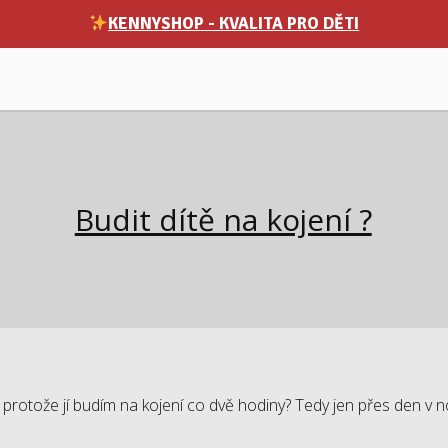
KENNYSHOP - KVALITA PRO DĚTI
Budit dítě na kojení ?
rotože jí budím na kojení co dvě hodiny? Tedy jen přes den v no