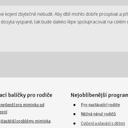
ke kojení zbytečně nebudit. Aby dítě mohlo dobře prospívat a při
dosyta vyspané, tak bude daleko lépe spolupracovat na celém de
ací balíčky pro rodiče
Nejoblíbenější progra
o nejlepší pro miminko od
Pro nastávající rodiče
zení
Něžná náruč rodičů
ejčastější problémy miminka
Cvičení a plavání s dětmi