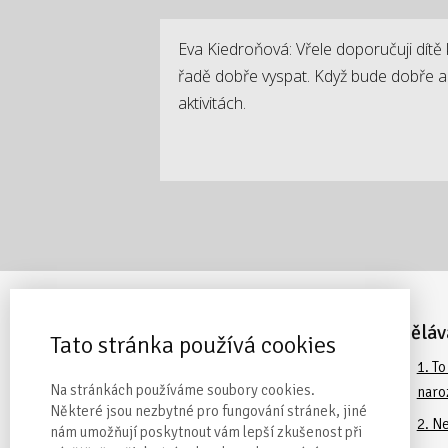
Eva Kiedroňová: Vřele doporučuji dítě 
řadě dobře vyspat. Když bude dobře a 
aktivitách.
Nejžádanější online kurzy
Vzděláv
Tato stránka používá cookies
ZDARMA:
Než se narodí
1. T
Na stránkách používáme soubory cookies.
naro
TOP produkt
: Průvodce
Některé jsou nezbytné pro fungování stránek, jiné
rodičovstvím
2. N
nám umožňují poskytnout vám lepší zkušenost při