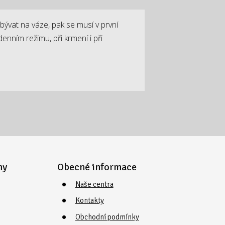
bývat na váze, pak se musí v první
nním režimu, při krmení i při
my
Obecné informace
Naše centra
Kontakty
Obchodní podmínky