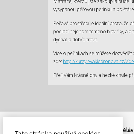
Matrace, kterou jste zakoupila bude ur
vysypanou péřovou peřinku a polštářek,
Péřové prostředí je ideální proto, že 
podloží nejenom temeno hlavičky, ale t
dýchat a dobře trávit.
Více o peřinkách se můžete dozvědět 
zde:
http://kurzy.evakiedronova.cz/vid
Přeji Vám krásné dny a hezké chvíle p
Nejžádanější online kurzy
Vzděláv
Tato stránka používá cookies