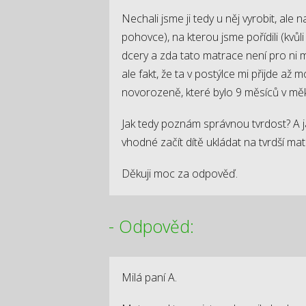
Nechali jsme ji tedy u něj vyrobit, al
pohovce), na kterou jsme pořídili (kvů
dcery a zda tato matrace není pro ni m
ale fakt, že ta v postýlce mi přijde až
novorozeně, které bylo 9 měsíců v mě
Jak tedy poznám správnou tvrdost? A ja
vhodné začít dítě ukládat na tvrdší mat
Děkuji moc za odpověď.
- Odpověd:
Milá paní A.