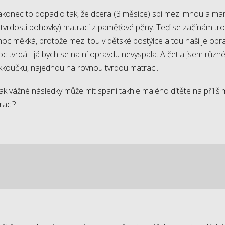
e nakonec to dopadlo tak, že dcera (3 měsíce) spí mezi mnou a man
li tvrdosti pohovky) matraci z paměťové pěny. Teď se začínám tro
oc měkká, protože mezi tou v dětské postýlce a tou naší je opra
 moc tvrdá - já bych se na ní opravdu nevyspala. A četla jsem různé
kkoučku, najednou na rovnou tvrdou matraci.
k vážné následky může mít spaní takhle malého dítěte na příliš 
raci?