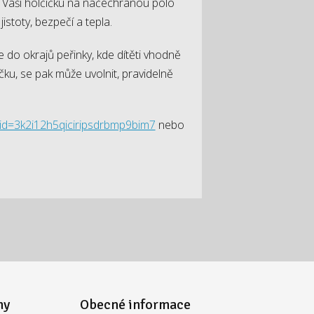
t Vaši holčičku na načechranou polo
stoty, bezpečí a tepla.
 do okrajů peřinky, kde dítěti vhodně
čku, se pak může uvolnit, pravidelně
id=3k2i12h5qiciripsdrbmp9bim7
nebo
my
Obecné informace