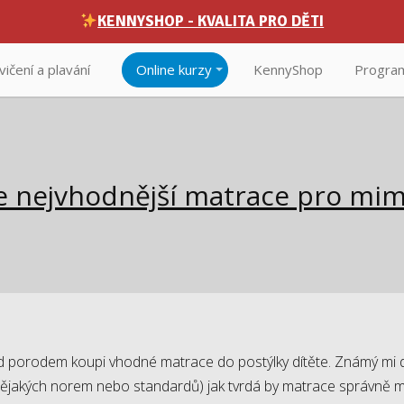
KENNYSHOP - KVALITA PRO DĚTI
vičení a plavání
Online kurzy
KennyShop
Program
je nejvhodnější matrace pro mi
před porodem koupi vhodné matrace do postýlky dítěte. Známý mi
 nějakých norem nebo standardů) jak tvrdá by matrace správně m