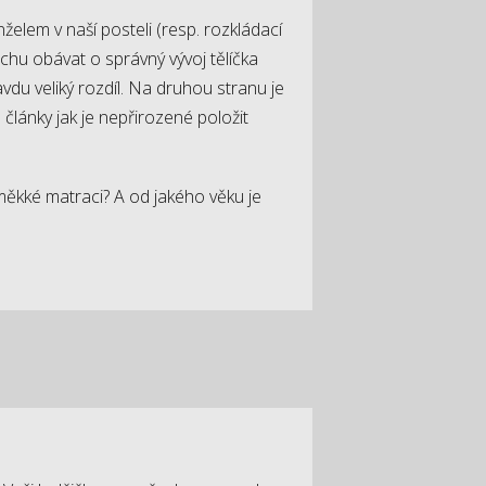
želem v naší posteli (resp. rozkládací
chu obávat o správný vývoj tělíčka
vdu veliký rozdíl. Na druhou stranu je
 články jak je nepřirozené položit
měkké matraci? A od jakého věku je