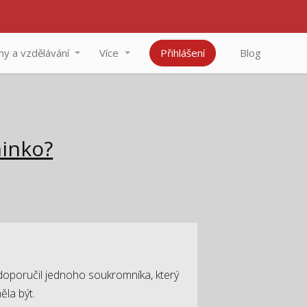
y a vzdělávání
Více
Přihlášení
Blog
minko?
 doporučil jednoho soukromníka, který
ěla být.