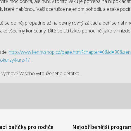
čitě moc dobrá, ale nyní, v tomto věku je potřeba na ni pokláda
 které nabídnou Vaší dcerušce nejenom pohodlí, ale také pocit ji
dítě se do něj propadne až na pevný rovný základ a peří se nahrne
aké všechny končetiny. Dítě se cítí takto pohodlně, jako v hnízde
zde:
http://www.kennyshop.cz/page.html?chapter=0&id=30&zen
eokurzy/kurz-1/
.
ři výchově Vašeho vytouženého děťátka.
ací balíčky pro rodiče
Nejoblíbenější progra