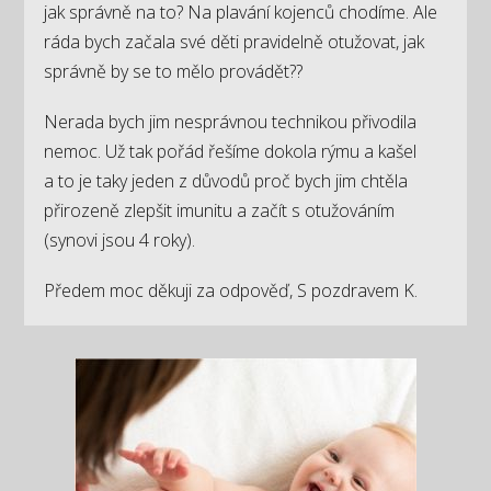
jak správně na to? Na plavání kojenců chodíme. Ale
ráda bych začala své děti pravidelně otužovat, jak
správně by se to mělo provádět??
Nerada bych jim nesprávnou technikou přivodila
nemoc. Už tak pořád řešíme dokola rýmu a kašel
a to je taky jeden z důvodů proč bych jim chtěla
přirozeně zlepšit imunitu a začít s otužováním
(synovi jsou 4 roky).
Předem moc děkuji za odpověď, S pozdravem K.