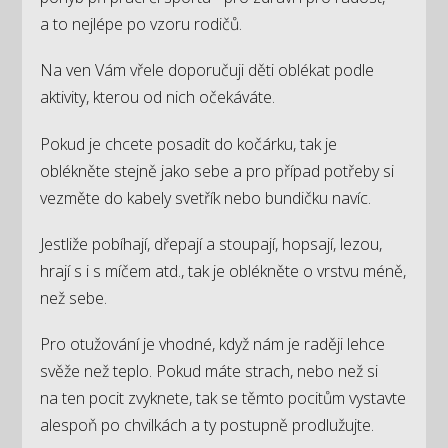
a to nejlépe po vzoru rodičů.
Na ven Vám vřele doporučuji děti oblékat podle
aktivity, kterou od nich očekáváte.
Pokud je chcete posadit do kočárku, tak je
oblékněte stejně jako sebe a pro případ potřeby si
vezměte do kabely svetřík nebo bundičku navíc.
Jestliže pobíhají, dřepají a stoupají, hopsají, lezou,
hrají s i s míčem atd., tak je oblékněte o vrstvu méně,
než sebe.
Pro otužování je vhodné, když nám je raději lehce
svěže než teplo. Pokud máte strach, nebo než si
na ten pocit zvyknete, tak se těmto pocitům vystavte
alespoň po chvilkách a ty postupně prodlužujte.