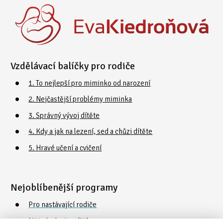
Vzdělávací balíčky pro rodiče
1. To nejlepší pro miminko od narození
2. Nejčastější problémy miminka
3. Správný vývoj dítěte
4. Kdy a jak na lezení, sed a chůzi dítěte
5. Hravé učení a cvičení
Nejoblíbenější programy
Pro nastávající rodiče
Něžná náruč rodičů