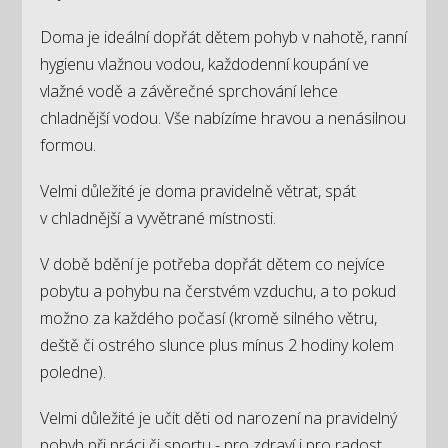
Doma je ideální dopřát dětem pohyb v nahotě, ranní
hygienu vlažnou vodou, každodenní koupání ve
vlažné vodě a závěrečné sprchování lehce
chladnější vodou. Vše nabízíme hravou a nenásilnou
formou.
Velmi důležité je doma pravidelně větrat, spát
v chladnější a vyvětrané místnosti.
V době bdění je potřeba dopřát dětem co nejvíce
pobytu a pohybu na čerstvém vzduchu, a to pokud
možno za každého počasí (kromě silného větru,
deště či ostrého slunce plus mínus 2 hodiny kolem
poledne).
Velmi důležité je učit děti od narození na pravidelný
pohyb při práci či sportu - pro zdraví i pro radost,