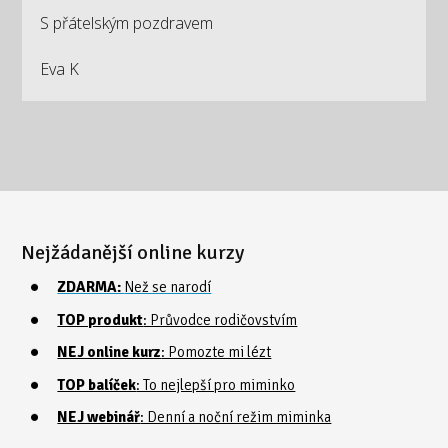
S přátelským pozdravem
Eva K
Nejžádanější online kurzy
ZDARMA:
Než se narodí
TOP produkt
: Průvodce rodičovstvím
NEJ online kurz
: Pomozte mi lézt
TOP balíček
: To nejlepší pro miminko
NEJ webinář
: Denní a noční režim miminka