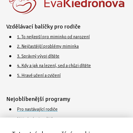
Vzdělávací balíčky pro rodiče
1. To nejlepší pro miminko od narození
2. Nejčastější problémy miminka
3. Správný vývoj dítěte
4. Kdy a jak na lezení, sed a chůzi dítěte
5. Hravé učení a cvičení
Nejoblíbenější programy
Pro nastávající rodiče
Něžná náruč rodičů
Cvičení a plavání s dětmi