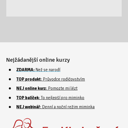
Nejžádanější online kurzy
ZDARMA:
Než se narodí
TOP produkt
: Průvodce rodičovstvím
NEJ online kurz
: Pomozte mi lézt
TOP balíček
: To nejlepší pro miminko
NEJ webinář
: Denní a noční režim miminka