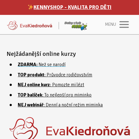
KENNYSHOP - KVALITA PRO DĚTI
MENU
Nejžádanější online kurzy
ZDARMA:
Než se narodí
TOP produkt
: Průvodce rodičovstvím
NEJ online kurz
: Pomozte mi lézt
TOP balíček
: To nejlepší pro miminko
NEJ webinář
: Denní a noční režim miminka