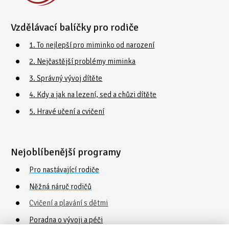
Vzdělávací balíčky pro rodiče
1. To nejlepší pro miminko od narození
2. Nejčastější problémy miminka
3. Správný vývoj dítěte
4. Kdy a jak na lezení, sed a chůzi dítěte
5. Hravé učení a cvičení
Nejoblíbenější programy
Pro nastávající rodiče
Něžná náruč rodičů
Cvičení a plavání s dětmi
Poradna o vývoji a péči