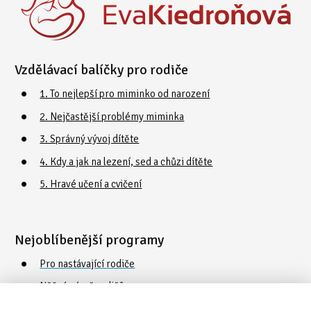
Vzdělávací balíčky pro rodiče
1. To nejlepší pro miminko od narození
2. Nejčastější problémy miminka
3. Správný vývoj dítěte
4. Kdy a jak na lezení, sed a chůzi dítěte
5. Hravé učení a cvičení
Nejoblíbenější programy
Pro nastávající rodiče
Něžná náruč rodičů
Cvičení a plavání s dětmi