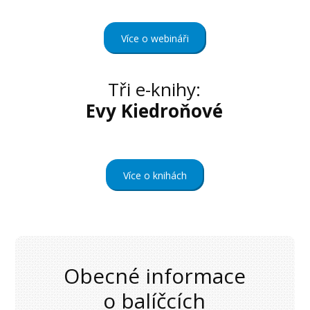
Více o webináři
Tři e-knihy:
Evy Kiedroňové
Více o knihách
Obecné informace
o balíčcích