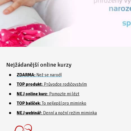
Nejžádanější online kurzy
ZDARMA:
Než se narodí
TOP produkt
: Průvodce rodičovstvím
NEJ online kurz
: Pomozte mi lézt
TOP balíček
: To nejlepší pro miminko
NEJ webinář
: Denní a noční režim miminka