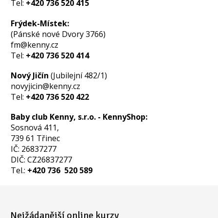
Tel:
+420 736 520 415
Frýdek-Místek:
(Pánské nové Dvory 3766)
fm@kenny.cz
Tel:
+420 736 520 414
Nový Jičín
(Jubilejní 482/1)
novyjicin@kenny.cz
Tel:
+420 736 520 422
Baby club Kenny, s.r.o. - KennyShop:
Sosnová 411,
739 61 Třinec
IČ: 26837277
DIČ: CZ26837277
Tel.:
+420 736 520 589
Nejžádanější online kurzy