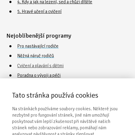
4. Kdy a jak na lezení, sed a chůzi dítěte
5. Hravé učení a cvičení
Nejoblíbenější programy
Pro nastávající rodiče
Něžná náruč rodičů
Cvičení a plavání s dětmi
Poradna o vývoji a péči
Vaničkování
Tato stránka používá cookies
Obecné informace
Na stránkách používáme soubory cookies. Některé jsou
nezbytné pro fungování stránek, jiné nám umožňují
Naše centra
poskytnout vám lepší zkušenost při návštěvě našich
stránek nebo zobrazování reklamy, pomáhají nám
Kontakty
analyzovat návštěvnost a stránky zlepšovat.