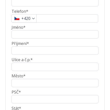
Telefon*
+420
Jméno*
Příjmení*
Ulice a č.p.*
Město*
PSČ*
Stát*