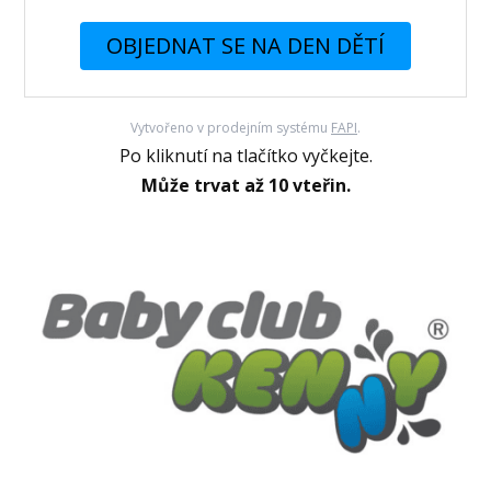
OBJEDNAT SE NA DEN DĚTÍ
Vytvořeno v prodejním systému
FAPI
.
Po kliknutí na tlačítko vyčkejte.
Může trvat až 10 vteřin.