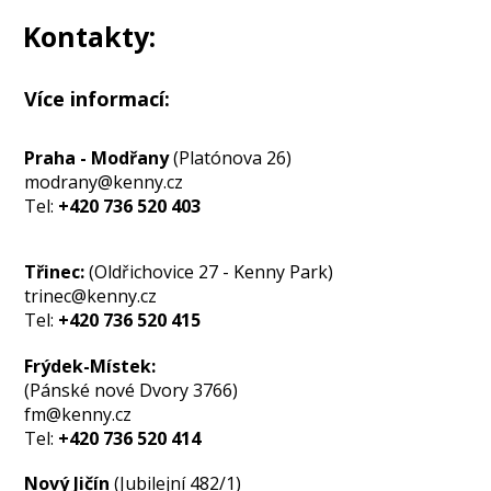
Kontakty:
Více informací:
Praha - Modřany
(Platónova 26)
modrany@kenny.cz
Tel:
+420 736 520 403
Třinec:
(Oldřichovice 27 - Kenny Park)
trinec@kenny.cz
Tel:
+420 736 520 415
Frýdek-Místek:
(Pánské nové Dvory 3766)
fm@kenny.cz
Tel:
+420 736 520 414
Nový Jičín
(Jubilejní 482/1)