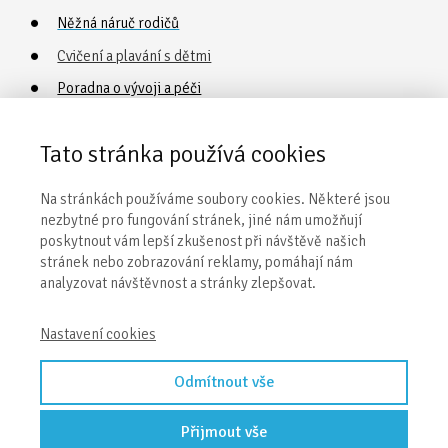
Něžná náruč rodičů
Cvičení a plavání s dětmi
Poradna o vývoji a péči
Vaničkování
Tato stránka používá cookies
Obecné informace
Na stránkách používáme soubory cookies. Některé jsou
nezbytné pro fungování stránek, jiné nám umožňují
Naše centra
poskytnout vám lepší zkušenost při návštěvě našich
stránek nebo zobrazování reklamy, pomáhají nám
Kontakty
analyzovat návštěvnost a stránky zlepšovat.
Obchodní podmínky
Nastavení cookies
Odmítnout vše
Přijmout vše