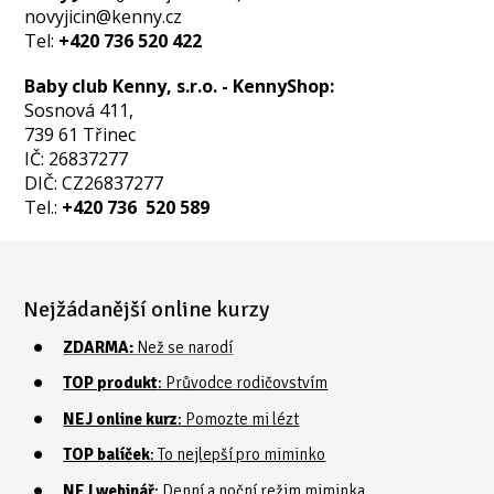
novyjicin@kenny.cz
Tel:
+420 736 520 422
Baby club Kenny, s.r.o. - KennyShop:
Sosnová 411,
739 61 Třinec
IČ: 26837277
DIČ: CZ26837277
Tel.:
+420 736 520 589
Nejžádanější online kurzy
ZDARMA:
Než se narodí
TOP produkt
: Průvodce rodičovstvím
NEJ online kurz
: Pomozte mi lézt
TOP balíček
: To nejlepší pro miminko
NEJ webinář
: Denní a noční režim miminka