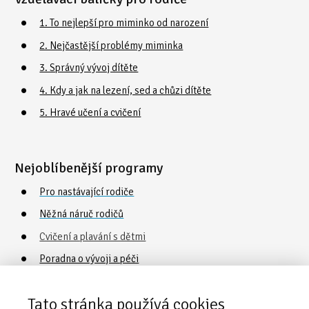
1. To nejlepší pro miminko od narození
2. Nejčastější problémy miminka
3. Správný vývoj dítěte
4. Kdy a jak na lezení, sed a chůzi dítěte
5. Hravé učení a cvičení
Nejoblíbenější programy
Pro nastávající rodiče
Něžná náruč rodičů
Cvičení a plavání s dětmi
Poradna o vývoji a péči
Vaničkování
Tato stránka používá cookies