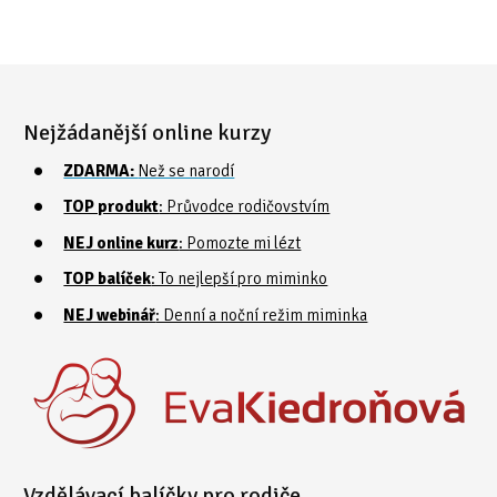
Nejžádanější online kurzy
ZDARMA:
Než se narodí
TOP produkt
: Průvodce rodičovstvím
NEJ online kurz
: Pomozte mi lézt
TOP balíček
: To nejlepší pro miminko
NEJ webinář
: Denní a noční režim miminka
Vzdělávací balíčky pro rodiče