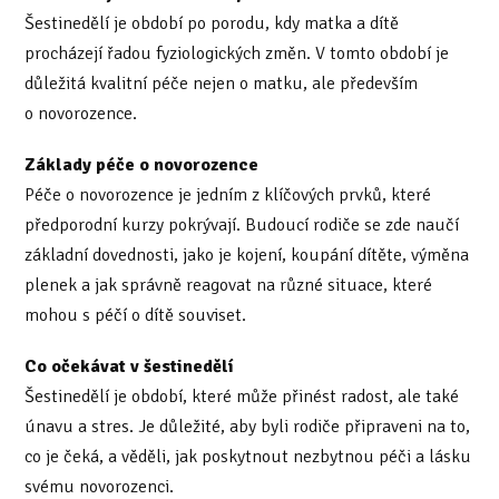
Šestinedělí je období po porodu, kdy matka a dítě
procházejí řadou fyziologických změn. V tomto období je
důležitá kvalitní péče nejen o matku, ale především
o novorozence.
Základy péče o novorozence
Péče o novorozence je jedním z klíčových prvků, které
předporodní kurzy pokrývají. Budoucí rodiče se zde naučí
základní dovednosti, jako je kojení, koupání dítěte, výměna
plenek a jak správně reagovat na různé situace, které
mohou s péčí o dítě souviset.
Co očekávat v šestinedělí
Šestinedělí je období, které může přinést radost, ale také
únavu a stres. Je důležité, aby byli rodiče připraveni na to,
co je čeká, a věděli, jak poskytnout nezbytnou péči a lásku
svému novorozenci.