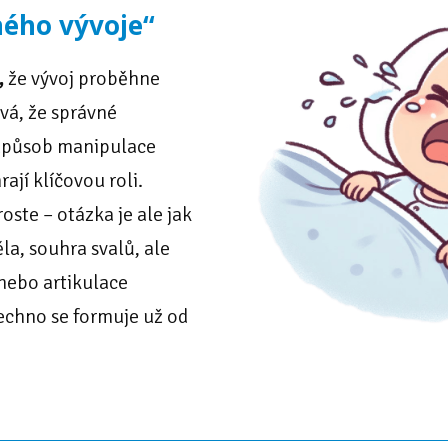
ného vývoje“
,
že vývoj proběhne
ová, že správné
 způsob manipulace
ají klíčovou roli.
oste – otázka je ale jak
ěla, souhra svalů, ale
nebo artikulace
echno se formuje už od