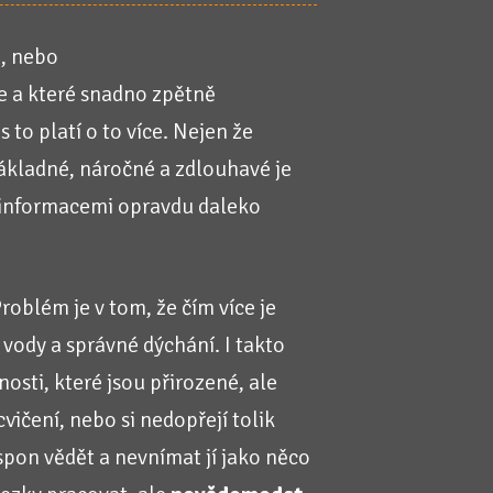
ů, nebo
te a které snadno zpětně
s to platí o to více. Nejen že
ákladné, náročné a zdlouhavé je
í informacemi opravdu daleko
Problém je v tom, že čím více je
vody a správné dýchání. I takto
osti, které jsou přirozené, ale
vičení, nebo si nedopřejí tolik
espon vědět a nevnímat jí jako něco