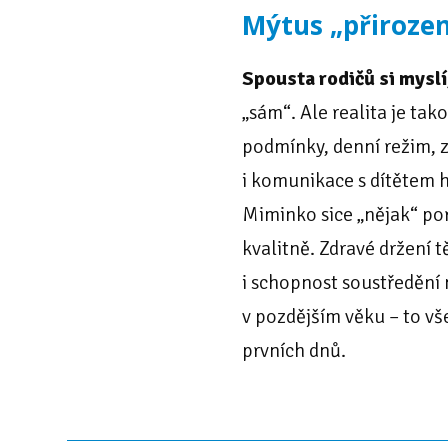
Mýtus „přiroze
Spousta rodičů si myslí
„sám“. Ale realita je tak
podmínky, denní režim,
i komunikace s dítětem hr
Miminko sice „nějak“ por
kvalitně. Zdravé držení t
i schopnost soustředění 
v pozdějším věku – to vš
prvních dnů.