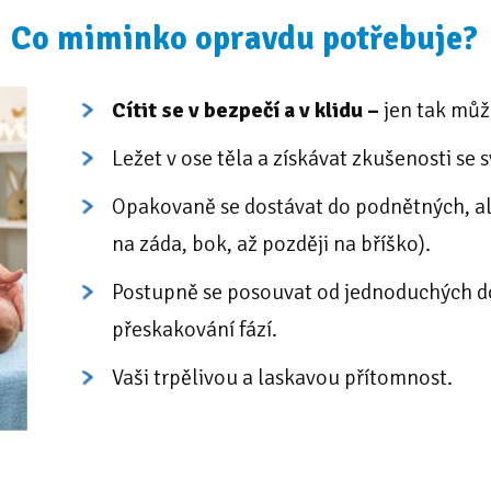
Co miminko opravdu potřebuje?
Cítit se v bezpečí a v klidu –
jen tak může
Ležet v ose těla a získávat zkušenosti se 
Opakovaně se dostávat do podnětných, al
na záda, bok, až později na bříško).
Postupně se posouvat od jednoduchých do
přeskakování fází.
Vaši trpělivou a laskavou přítomnost.