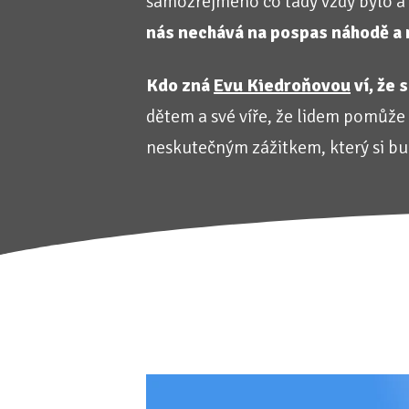
samozřejmého co tady vždy bylo a 
nás nechává na pospas náhodě a 
Kdo zná
Evu Kiedroňovou
ví, že 
dětem a své víře, že lidem pomůže 
neskutečným zážitkem, který si bu