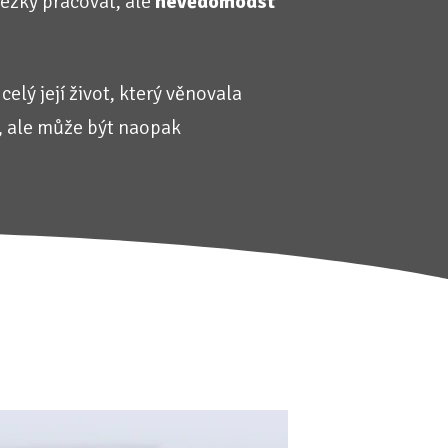
ezky pracovat, ale
nevědomodst
celý její život, který věnovala
í, ale může být naopak