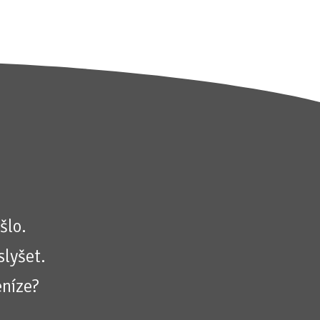
šlo.
slyšet.
eníze?