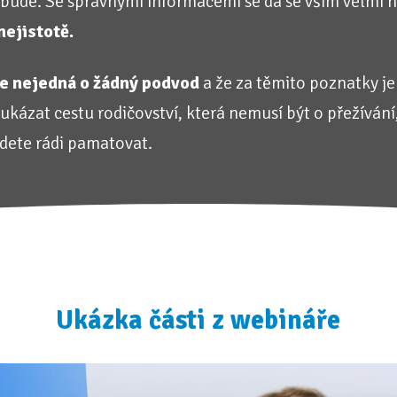
bude. Se správnými informacemi se dá se vším velmi h
nejistotě.
se nejedná o žádný podvod
a že za těmito poznatky je 
ukázat cestu rodičovství, která nemusí být o přežíván
dete rádi pamatovat.
Ukázka části z webináře