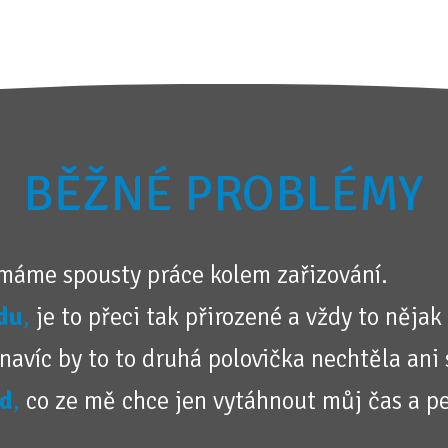
BĚŽNÉ PROBLÉMY
máme spousty práce kolem zařizování.
du
,
je to přeci tak přirozené a vždy to nějak 
navíc by to to druhá polovička nechtěla ani 
od
,
co ze mě chce jen vytáhnout můj čas a p