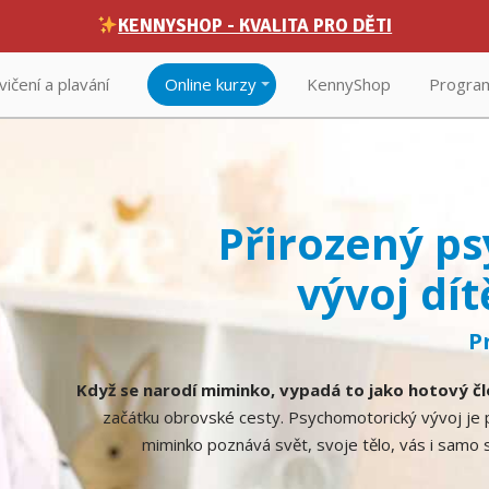
KENNYSHOP - KVALITA PRO DĚTI
vičení a plavání
Online kurzy
KennyShop
Program
Přirozený p
vývoj dí
P
Když se narodí miminko, vypadá to jako hotový čl
začátku obrovské cesty. Psychomotorický vývoj je 
miminko poznává svět, svoje tělo, vás i samo 