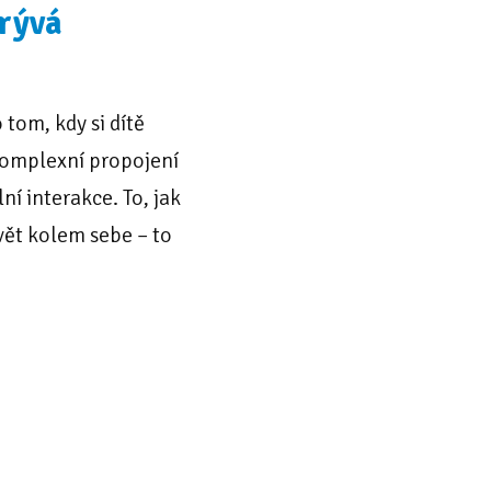
krývá
tom, kdy si dítě
komplexní propojení
ní interakce. To, jak
 svět kolem sebe – to