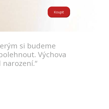
Koupit
kterým si budeme
polehnout. Výchova
 narození.“