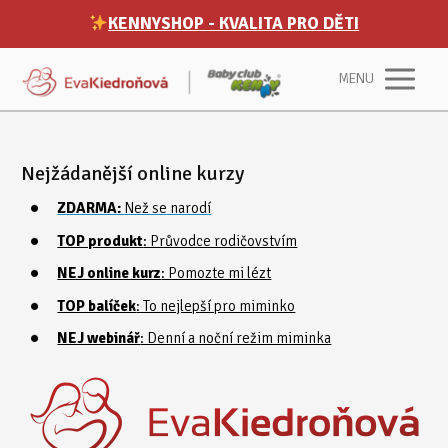
KENNYSHOP - KVALITA PRO DĚTI
MENU
Nejžádanější online kurzy
ZDARMA:
Než se narodí
TOP produkt
: Průvodce rodičovstvím
NEJ online kurz
: Pomozte mi lézt
TOP balíček
: To nejlepší pro miminko
NEJ webinář
: Denní a noční režim miminka