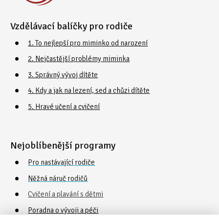
Vzdělávací balíčky pro rodiče
1. To nejlepší pro miminko od narození
2. Nejčastější problémy miminka
3. Správný vývoj dítěte
4. Kdy a jak na lezení, sed a chůzi dítěte
5. Hravé učení a cvičení
Nejoblíbenější programy
Pro nastávající rodiče
Něžná náruč rodičů
Cvičení a plavání s dětmi
Poradna o vývoji a péči