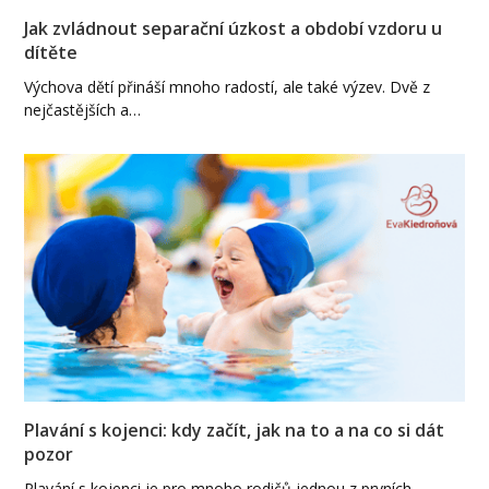
Jak zvládnout separační úzkost a období vzdoru u
dítěte
Výchova dětí přináší mnoho radostí, ale také výzev. Dvě z
nejčastějších a…
Plavání s kojenci: kdy začít, jak na to a na co si dát
pozor
Plavání s kojenci je pro mnoho rodičů jednou z prvních