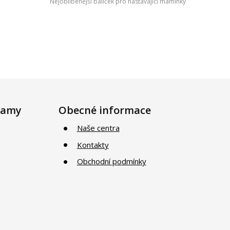
Nejoblíbenější balíček pro nastávající maminky
ramy
Obecné informace
Naše centra
Kontakty
i
Obchodní podmínky