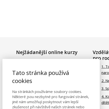
Nejžádanější online kurzy
Vzdělá
pro ro
ZDARMA:
Než se narodí
1. T
TOP produkt
: Průvodce
Tato stránka používá
naro
rodičovstvím
cookies
2. N
NEJ online kurz
: Pomozte mi
3. S
lézt
Na stránkách používáme soubory cookies.
4. K
TOP balíček
: To nejlepší
Některé jsou nezbytné pro fungování stránek,
jiné nám umožňují poskytnout vám lepší
dítě
pro miminko
zkušenost při návštěvě našich stránek nebo