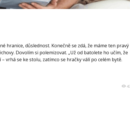
asné hranice, důslednost. Konečně se zdá, že máme ten pravý
výchovy. Dovolím si polemizovat. „Už od batolete ho učím, že
í – vrhá se ke stolu, zatímco se hračky válí po celém bytě.
4