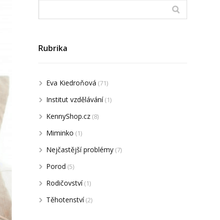
Rubrika
Eva Kiedroňová
(71)
Institut vzdělávání
(1)
KennyShop.cz
(8)
Miminko
(1)
Nejčastější problémy
(7)
Porod
(5)
Rodičovství
(1)
Těhotenství
(2)