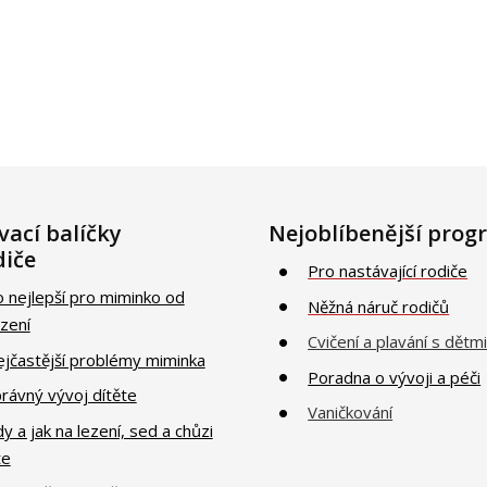
vací balíčky
Nejoblíbenější prog
diče
Pro nastávající rodiče
o nejlepší pro miminko od
Něžná náruč rodičů
zení
Cvičení a plavání s dětm
ejčastější problémy miminka
Poradna o vývoji a péči
právný vývoj dítěte
Vaničkování
dy a jak na lezení, sed a chůzi
te