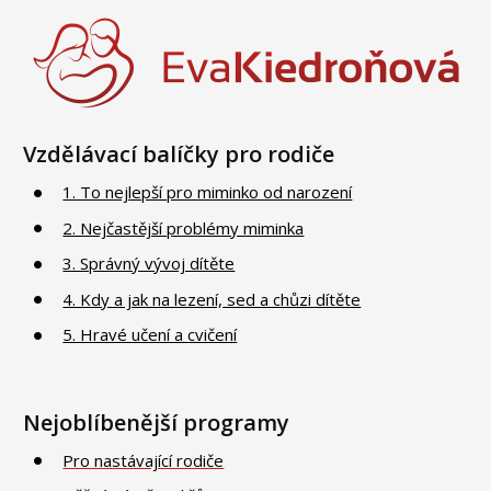
Vzdělávací balíčky pro rodiče
1. To nejlepší pro miminko od narození
2. Nejčastější problémy miminka
3. Správný vývoj dítěte
4. Kdy a jak na lezení, sed a chůzi dítěte
5. Hravé učení a cvičení
Nejoblíbenější programy
Pro nastávající rodiče