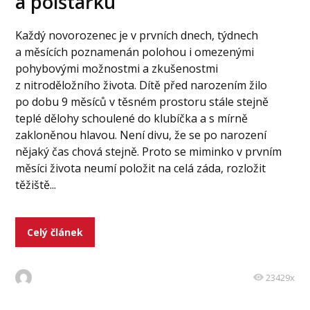
a polštářku
Každý novorozenec je v prvních dnech, týdnech
a měsících poznamenán polohou i omezenými
pohybovými možnostmi a zkušenostmi
z nitroděložního života. Dítě před narozením žilo
po dobu 9 měsíců v těsném prostoru stále stejně
teplé dělohy schoulené do klubíčka a s mírně
zakloněnou hlavou. Není divu, že se po narození
nějaký čas chová stejně. Proto se miminko v prvním
měsíci života neumí položit na celá záda, rozložit
těžiště...
Celý článek
23429x