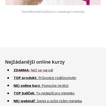
Nejoblíbenější balíček pro nastávající maminky
Nejžádanější online kurzy
ZDARMA:
Než se narodí
TOP produkt
: Průvodce rodičovstvím
NEJ online kurz
: Pomozte mi lézt
TOP balíček
: To nejlepší pro miminko
NEJ webinář
: Denní a noční režim miminka