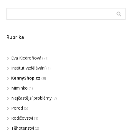
Rubrika
Eva Kiedroňová
(71)
Institut vzdělávání
(1)
KennyShop.cz
(8)
Miminko
(1)
Nejčastější problémy
(7)
Porod
(5)
Rodičovství
(1)
Těhotenství
(2)