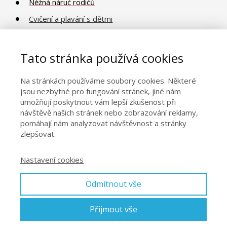
Něžná náruč rodičů
Cvičení a plavání s dětmi
Poradna o vývoji a péči
Vaničkování
Tato stránka používá cookies
Na stránkách používáme soubory cookies. Některé
Obecné informace
jsou nezbytné pro fungování stránek, jiné nám
umožňují poskytnout vám lepší zkušenost při
Naše centra
návštěvě našich stránek nebo zobrazování reklamy,
pomáhají nám analyzovat návštěvnost a stránky
Kontakty
zlepšovat.
Obchodní podmínky
Nastavení cookies
Odmítnout vše
Přijmout vše
© 2026 Eva Kiedroňová