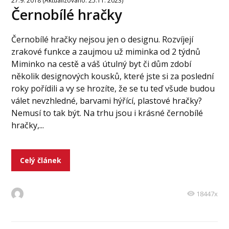
27.9. 2018 (Aktualizováno: 25.11. 2023)
Černobílé hračky
Černobílé hračky nejsou jen o designu. Rozvíjejí
zrakové funkce a zaujmou už miminka od 2 týdnů
Miminko na cestě a váš útulný byt či dům zdobí
několik designových kousků, které jste si za poslední
roky pořídili a vy se hrozíte, že se tu teď všude budou
válet nevzhledné, barvami hýřící, plastové hračky?
Nemusí to tak být. Na trhu jsou i krásné černobílé
hračky,...
Celý článek
18447x