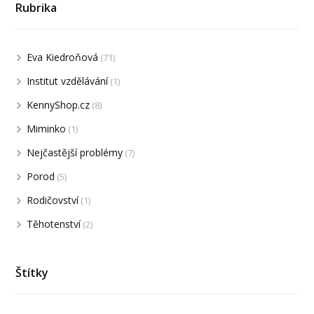
Rubrika
Eva Kiedroňová
(71)
Institut vzdělávání
(1)
KennyShop.cz
(8)
Miminko
(1)
Nejčastější problémy
(7)
Porod
(5)
Rodičovství
(1)
Těhotenství
(2)
Štítky