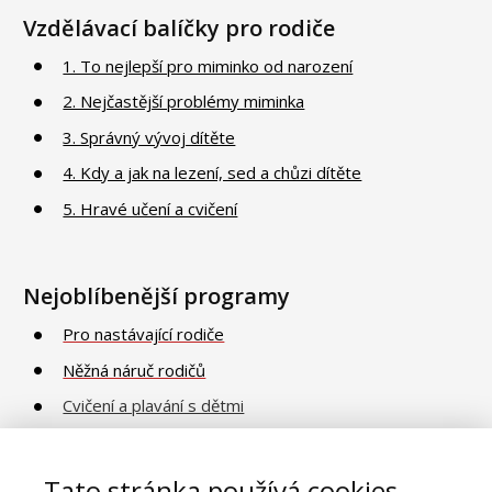
Vzdělávací balíčky pro rodiče
1. To nejlepší pro miminko od narození
2. Nejčastější problémy miminka
3. Správný vývoj dítěte
4. Kdy a jak na lezení, sed a chůzi dítěte
5. Hravé učení a cvičení
Nejoblíbenější programy
Pro nastávající rodiče
Něžná náruč rodičů
Cvičení a plavání s dětmi
Poradna o vývoji a péči
Vaničkování
Tato stránka používá cookies