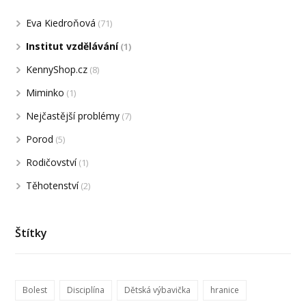
Eva Kiedroňová
(71)
Institut vzdělávání
(1)
KennyShop.cz
(8)
Miminko
(1)
Nejčastější problémy
(7)
Porod
(5)
Rodičovství
(1)
Těhotenství
(2)
Štítky
Bolest
Disciplína
Dětská výbavička
hranice