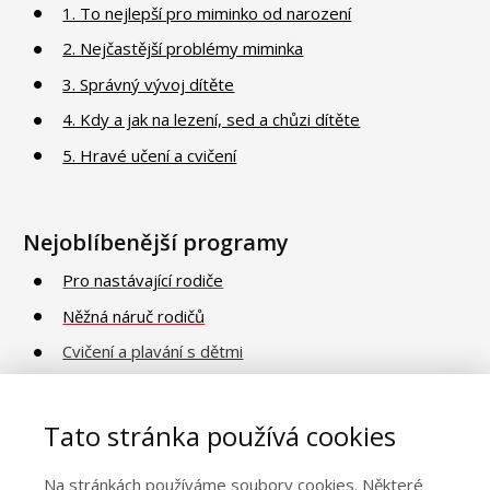
1. To nejlepší pro miminko od narození
2. Nejčastější problémy miminka
3. Správný vývoj dítěte
4. Kdy a jak na lezení, sed a chůzi dítěte
5. Hravé učení a cvičení
Nejoblíbenější programy
Pro nastávající rodiče
Něžná náruč rodičů
Cvičení a plavání s dětmi
Poradna o vývoji a péči
Vaničkování
Tato stránka používá cookies
Na stránkách používáme soubory cookies. Některé