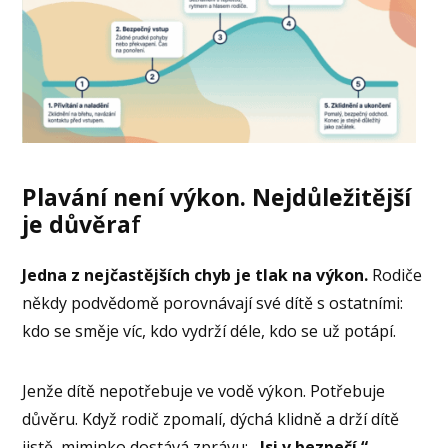
Plavání není výkon. Nejdůležitější
je důvěra
f
Jedna z nejčastějších chyb je tlak na výkon.
Rodiče
někdy podvědomě porovnávají své dítě s ostatními:
kdo se směje víc, kdo vydrží déle, kdo se už potápí.
Jenže dítě nepotřebuje ve vodě výkon. Potřebuje
důvěru. Když rodič zpomalí, dýchá klidně a drží dítě
jistě, miminko dostává zprávu:
„Jsi v bezpečí.“