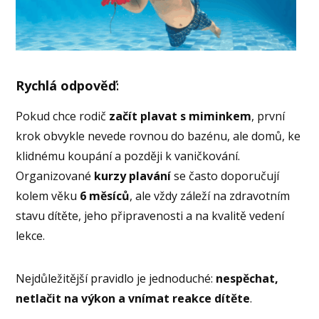
Rychlá odpověď
:
Pokud chce rodič
začít plavat s miminkem
, první
krok obvykle nevede rovnou do bazénu, ale domů, ke
klidnému koupání a později k vaničkování.
Organizované
kurzy plavání
se často doporučují
kolem věku
6 měsíců
, ale vždy záleží na zdravotním
stavu dítěte, jeho připravenosti a na kvalitě vedení
lekce.
Nejdůležitější pravidlo je jednoduché:
nespěchat,
netlačit na výkon a vnímat reakce dítěte
.