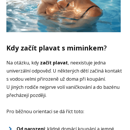
Kdy začít plavat s miminkem
?
Na otázku, kdy
začít plavat
, neexistuje jedna
univerzální odpověď. U některých dětí začíná kontakt
s vodou velmi přirozeně už doma při koupání.
U jiných rodiče nejprve volí vaničkování a do bazénu
přecházejí později.
Pro běžnou orientaci se dá říct toto:
Od narození
: klidné domácí koupání a jemné