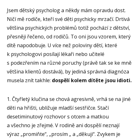
Jsem dětský psycholog a někdy mám opravdu dost.
Ničí mě rodiče, kteří své děti psychicky mrzačí. Drtivá
většina psychických problémů totiž pochází z dětství,
přesněji řečeno, od rodičů. To oni jsou vzorem, který
dítě napodobuje. U více než poloviny dětí, které
k psychologovi posílají lékaři nebo učitelé
s podezřením na různé poruchy (právě tak se ke mně
většina klientů dostává), by jediná správná diagnóza
musela znít takhle:
dospělí kolem dítěte jsou idioti.
1. Čtyřletý klučina se chová agresivně, vrhá se na jiné
děti na hřišti, ubližuje mladší sestřičce. Stačí
desetiminutový rozhovor s otcem a matkou
a všechno je zřejmé. V rodině ani dospělí neznají
výraz „promiňte“, „prosím „ a „děkuji“. Zvykem je