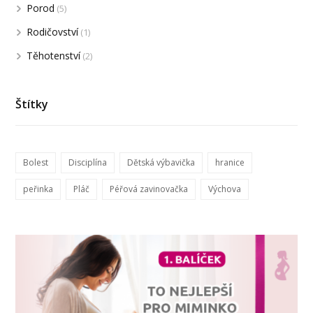
Porod
(5)
Rodičovství
(1)
Těhotenství
(2)
Štítky
Bolest
Disciplína
Dětská výbavička
hranice
peřinka
Pláč
Péřová zavinovačka
Výchova