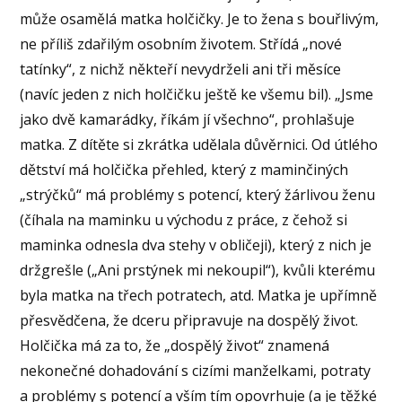
může osamělá matka holčičky. Je to žena s bouřlivým,
ne příliš zdařilým osobním životem. Střídá „nové
tatínky“, z nichž někteří nevydrželi ani tři měsíce
(navíc jeden z nich holčičku ještě ke všemu bil). „Jsme
jako dvě kamarádky, říkám jí všechno“, prohlašuje
matka. Z dítěte si zkrátka udělala důvěrnici. Od útlého
dětství má holčička přehled, který z maminčiných
„strýčků“ má problémy s potencí, který žárlivou ženu
(číhala na maminku u východu z práce, z čehož si
maminka odnesla dva stehy v obličeji), který z nich je
držgrešle („Ani prstýnek mi nekoupil“), kvůli kterému
byla matka na třech potratech, atd. Matka je upřímně
přesvědčena, že dceru připravuje na dospělý život.
Holčička má za to, že „dospělý život“ znamená
nekonečné dohadování s cizími manželkami, potraty
a problémy s potencí a vším tím opovrhuje (a je těžké