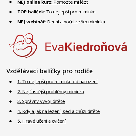
NEJ online kurz
: Pomozte mi lézt
TOP balíček
: To nejlepší pro miminko
NEJ webinář
: Denní a noční režim miminka
Vzdělávací balíčky pro rodiče
1. To nejlepší pro miminko od narození
2. Nejčastější problémy miminka
3. Správný vývoj dítěte
4. Kdy a jak na lezení, sed a chůzi dítěte
5. Hravé učení a cvičení