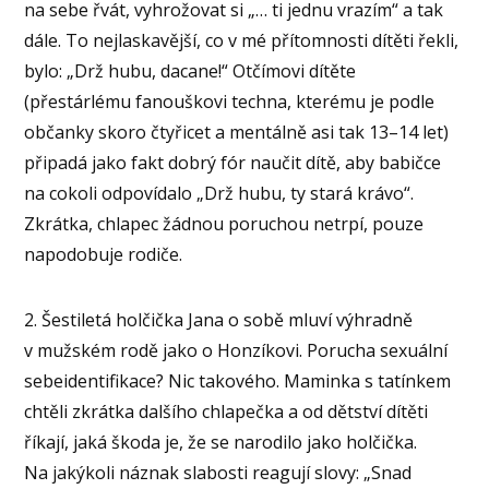
na sebe řvát, vyhrožovat si „… ti jednu vrazím“ a tak
dále. To nejlaskavější, co v mé přítomnosti dítěti řekli,
bylo: „Drž hubu, dacane!“ Otčímovi dítěte
(přestárlému fanouškovi techna, kterému je podle
občanky skoro čtyřicet a mentálně asi tak 13–14 let)
připadá jako fakt dobrý fór naučit dítě, aby babičce
na cokoli odpovídalo „Drž hubu, ty stará krávo“.
Zkrátka, chlapec žádnou poruchou netrpí, pouze
napodobuje rodiče.
2. Šestiletá holčička Jana o sobě mluví výhradně
v mužském rodě jako o Honzíkovi. Porucha sexuální
sebeidentifikace? Nic takového. Maminka s tatínkem
chtěli zkrátka dalšího chlapečka a od dětství dítěti
říkají, jaká škoda je, že se narodilo jako holčička.
Na jakýkoli náznak slabosti reagují slovy: „Snad