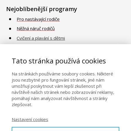
Nejoblíbenější programy
Pro nastávající rodiče
Něžná náruč rodičů
Cvičení a plavání s dětmi
Poradna o vývoji a péči
Vaničkování
Tato stránka používá cookies
Na stránkách používáme soubory cookies. Některé
Obecné informace
jsou nezbytné pro fungování stránek, jiné nám
umožňují poskytnout vám lepší zkušenost při
Naše centra
návštěvě našich stránek nebo zobrazování reklamy,
pomáhají nám analyzovat návštěvnost a stránky
Kontakty
zlepšovat.
Obchodní podmínky
Nastavení cookies