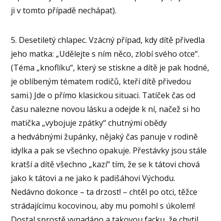
ji v tomto případě nechápat).
5. Desetiletý chlapec. Vzácný případ, kdy dítě přivedla
jeho matka: „Udělejte s ním něco, zlobí svého otce“.
(Téma „knoflíku“, který se stiskne a dítě je pak hodné,
je oblíbeným tématem rodičů, kteří dítě přivedou
sami.) Jde o přímo klasickou situaci. Tatíček čas od
času nalezne novou lásku a odejde k ní, načež si ho
matička „vybojuje zpátky“ chutnými obědy
a hedvábnými župánky, nějaký čas panuje v rodině
idylka a pak se všechno opakuje. Přestávky jsou stále
kratší a dítě všechno „kazí“ tím, že se k tátovi chová
jako k tátovi a ne jako k padišáhovi Východu.
Nedávno dokonce – ta drzost! – chtěl po otci, těžce
strádajícímu kocovinou, aby mu pomohl s úkolem!
Dostal sprostě vynadáno a takovou facku, že chytil