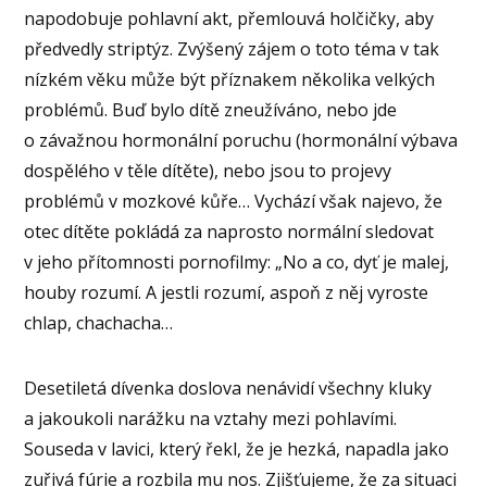
napodobuje pohlavní akt, přemlouvá holčičky, aby
předvedly striptýz. Zvýšený zájem o toto téma v tak
nízkém věku může být příznakem několika velkých
problémů. Buď bylo dítě zneužíváno, nebo jde
o závažnou hormonální poruchu (hormonální výbava
dospělého v těle dítěte), nebo jsou to projevy
problémů v mozkové kůře… Vychází však najevo, že
otec dítěte pokládá za naprosto normální sledovat
v jeho přítomnosti pornofilmy: „No a co, dyť je malej,
houby rozumí. A jestli rozumí, aspoň z něj vyroste
chlap, chachacha…
Desetiletá dívenka doslova nenávidí všechny kluky
a jakoukoli narážku na vztahy mezi pohlavími.
Souseda v lavici, který řekl, že je hezká, napadla jako
zuřivá fúrie a rozbila mu nos. Zjišťujeme, že za situaci