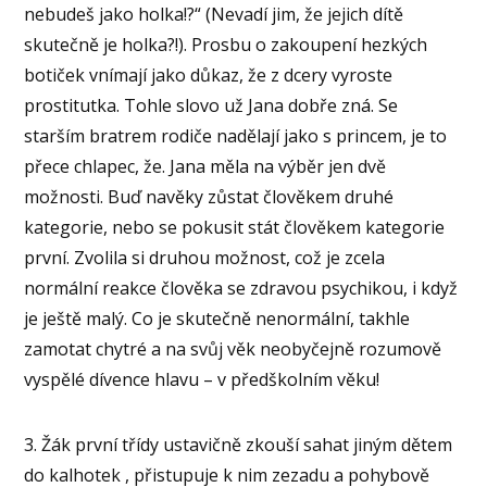
nebudeš jako holka!?“ (Nevadí jim, že jejich dítě
skutečně je holka?!). Prosbu o zakoupení hezkých
botiček vnímají jako důkaz, že z dcery vyroste
prostitutka. Tohle slovo už Jana dobře zná. Se
starším bratrem rodiče nadělají jako s princem, je to
přece chlapec, že. Jana měla na výběr jen dvě
možnosti. Buď navěky zůstat člověkem druhé
kategorie, nebo se pokusit stát člověkem kategorie
první. Zvolila si druhou možnost, což je zcela
normální reakce člověka se zdravou psychikou, i když
je ještě malý. Co je skutečně nenormální, takhle
zamotat chytré a na svůj věk neobyčejně rozumově
vyspělé dívence hlavu – v předškolním věku!
3. Žák první třídy ustavičně zkouší sahat jiným dětem
do kalhotek , přistupuje k nim zezadu a pohybově