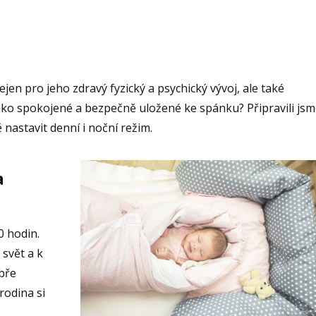
jen pro jeho zdravý fyzický a psychický vývoj, ale také
inko spokojené a bezpečně uložené ke spánku? Připravili js
ě nastavit denní i noční režim.
a
0 hodin.
 svět a k
bře
rodina si