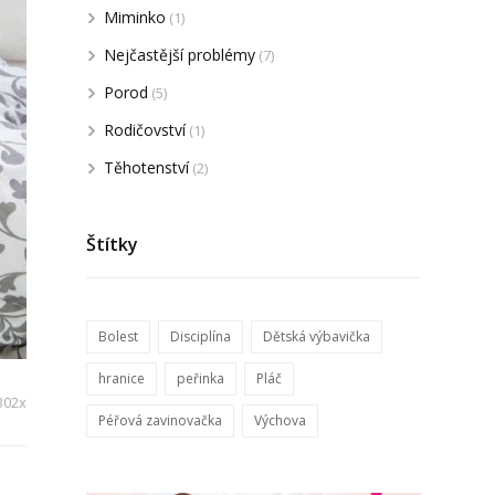
Miminko
(1)
Nejčastější problémy
(7)
Porod
(5)
Rodičovství
(1)
Těhotenství
(2)
Štítky
Bolest
Disciplína
Dětská výbavička
hranice
peřinka
Pláč
302x
Péřová zavinovačka
Výchova