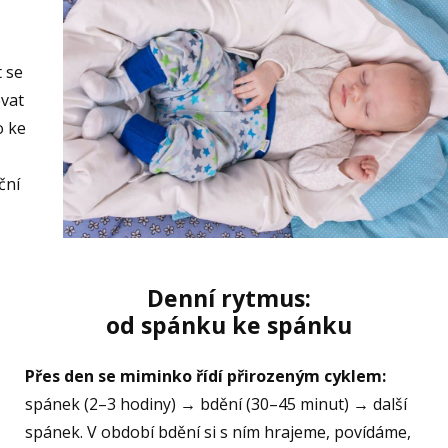
t se
ovat
o ke
ční
Denní rytmus:
od spánku ke spánku
Přes den se miminko řídí přirozeným cyklem:
spánek (2–3 hodiny) → bdění (30–45 minut) → další
spánek. V období bdění si s ním hrajeme, povídáme,