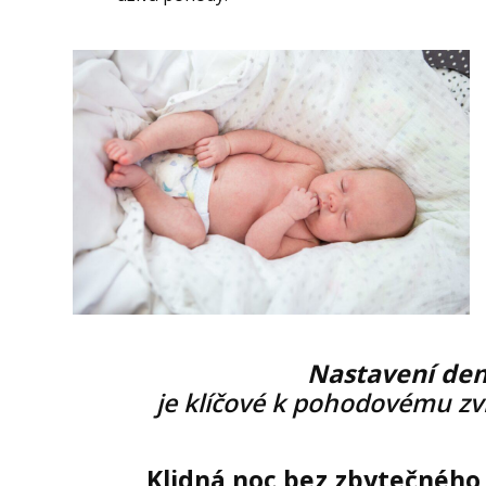
Nastavení den
je klíčové k pohodovému zv
Klidná noc bez zbytečného