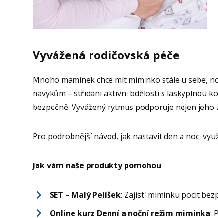
Vyvážená rodičovská péče
Mnoho maminek chce mít miminko stále u sebe, nosit
návykům – střídání aktivní bdělosti s láskyplnou ko
bezpečně. Vyvážený rytmus podporuje nejen jeho zd
Pro podrobnější návod, jak nastavit den a noc, vyu
Jak vám naše produkty pomohou
SET – Malý Pelíšek
: Zajistí miminku pocit bez
Online kurz Denní a noční režim miminka
: 