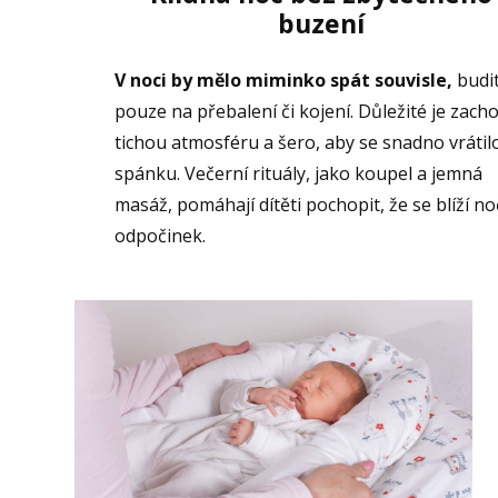
buzení
V noci by mělo miminko spát souvisle,
budi
pouze na přebalení či kojení. Důležité je zach
tichou atmosféru a šero, aby se snadno vrátil
spánku. Večerní rituály, jako koupel a jemná
masáž, pomáhají dítěti pochopit, že se blíží no
odpočinek.