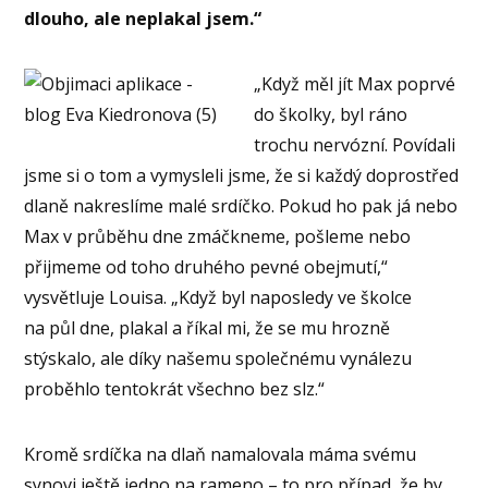
dlouho, ale neplakal jsem.“
„Když měl jít Max poprvé
do školky, byl ráno
trochu nervózní. Povídali
jsme si o tom a vymysleli jsme, že si každý doprostřed
dlaně nakreslíme malé srdíčko. Pokud ho pak já nebo
Max v průběhu dne zmáčkneme, pošleme nebo
přijmeme od toho druhého pevné obejmutí,“
vysvětluje Louisa. „Když byl naposledy ve školce
na půl dne, plakal a říkal mi, že se mu hrozně
stýskalo, ale díky našemu společnému vynálezu
proběhlo tentokrát všechno bez slz.“
Kromě srdíčka na dlaň namalovala máma svému
synovi ještě jedno na rameno – to pro případ, že by