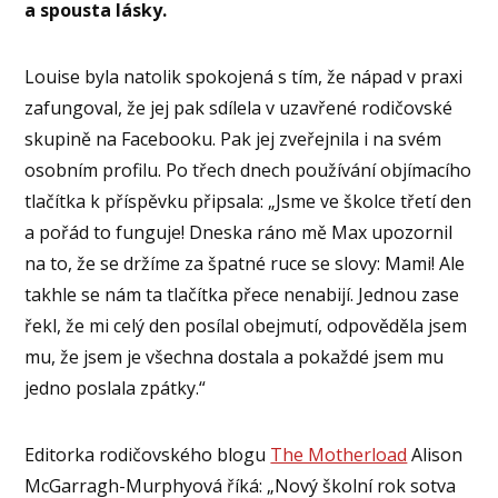
a spousta lásky.
Louise byla natolik spokojená s tím, že nápad v praxi
zafungoval, že jej pak sdílela v uzavřené rodičovské
skupině na Facebooku. Pak jej zveřejnila i na svém
osobním profilu. Po třech dnech používání objímacího
tlačítka k příspěvku připsala: „Jsme ve školce třetí den
a pořád to funguje! Dneska ráno mě Max upozornil
na to, že se držíme za špatné ruce se slovy: Mami! Ale
takhle se nám ta tlačítka přece nenabijí. Jednou zase
řekl, že mi celý den posílal obejmutí, odpověděla jsem
mu, že jsem je všechna dostala a pokaždé jsem mu
jedno poslala zpátky.“
Editorka rodičovského blogu
The Motherload
Alison
McGarragh-Murphyová říká: „Nový školní rok sotva