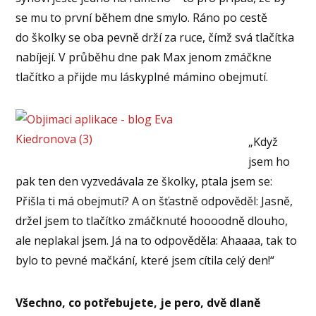
se mu to první během dne smylo. Ráno po cestě
do školky se oba pevně drží za ruce, čímž svá tlačítka
nabíjejí. V průběhu dne pak Max jenom zmáčkne
tlačítko a přijde mu láskyplné mámino obejmutí.
„Když
jsem ho
pak ten den vyzvedávala ze školky, ptala jsem se:
Přišla ti má obejmutí? A on šťastně odpověděl: Jasně,
držel jsem to tlačítko zmáčknuté hoooodně dlouho,
ale neplakal jsem. Já na to odpověděla: Ahaaaa, tak to
bylo to pevné mačkání, které jsem cítila celý den!“
Všechno, co potřebujete, je pero, dvě dlaně