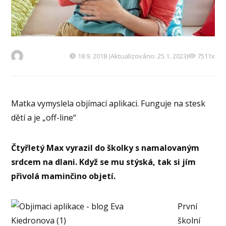
18.9. 2018 (Aktualizováno: 25.1. 2023)
7511x
Matka vymyslela objímací aplikaci. Funguje na stesk
dětí a je „off-line“
Čtyřletý Max vyrazil do školky s namalovaným
srdcem na dlani. Když se mu stýská, tak si jím
přivolá maminčino objetí.
První
školní