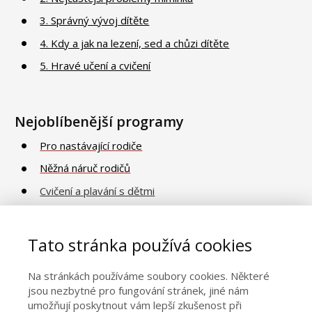
3. Správný vývoj dítěte
4. Kdy a jak na lezení, sed a chůzi dítěte
5. Hravé učení a cvičení
Nejoblíbenější programy
Pro nastávající rodiče
Něžná náruč rodičů
Cvičení a plavání s dětmi
Poradna o vývoji a péči
Vaničkování
Tato stránka používá cookies
Na stránkách používáme soubory cookies. Některé
Obecné informace
jsou nezbytné pro fungování stránek, jiné nám
umožňují poskytnout vám lepší zkušenost při