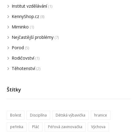
Institut vzdělávání
(1)
KennyShop.cz
(8)
Miminko
(1)
Nejčastější problémy
(7)
Porod
(5)
Rodičovství
(1)
Těhotenství
(2)
Štítky
Bolest
Disciplína
Dětská výbavička
hranice
peřinka
Pláč
Péřová zavinovačka
Výchova