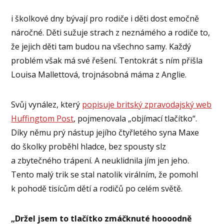
i školkové dny bývají pro rodiče i děti dost emočně
náročné. Děti sužuje strach z neznámého a rodiče to,
že jejich děti tam budou na všechno samy. Každý
problém však má své řešení. Tentokrát s ním přišla
Louisa Mallettová, trojnásobná máma z Anglie.
Svůj vynález, který
popisuje britský zpravodajský web
Huffingtom Post
, pojmenovala „objímací tlačítko“.
Díky němu prý nástup jejího čtyřletého syna Maxe
do školky proběhl hladce, bez spousty slz
a zbytečného trápení. A neuklidnila jím jen jeho.
Tento malý trik se stal natolik virálním, že pomohl
k pohodě tisícům dětí a rodičů po celém světě.
„Držel jsem to tlačítko zmáčknuté hoooodně